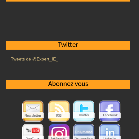
Twitter
Tweets de @Expert_IE_
Abonnez vous