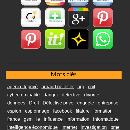
Mots clés
agence leprivé
arnaud pelletier
arp
cnil
cybercriminalité
danger
detective
divorce
données
Droit
Détective privé
enquete
entreprise
espion
espionnage
facebook
filature
formation
france
gsm
ie
influence
information
informatique
Intelligence économique
internet
investigation
pme