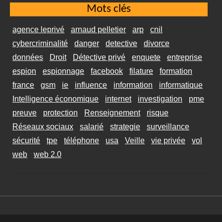
Mots clés
agence leprivé
arnaud pelletier
arp
cnil
cybercriminalité
danger
detective
divorce
données
Droit
Détective privé
enquete
entreprise
espion
espionnage
facebook
filature
formation
france
gsm
ie
influence
information
informatique
Intelligence économique
internet
investigation
pme
preuve
protection
Renseignement
risque
Réseaux sociaux
salarié
strategie
surveillance
sécurité
tpe
téléphone
usa
Veille
vie privée
vol
web
web 2.0