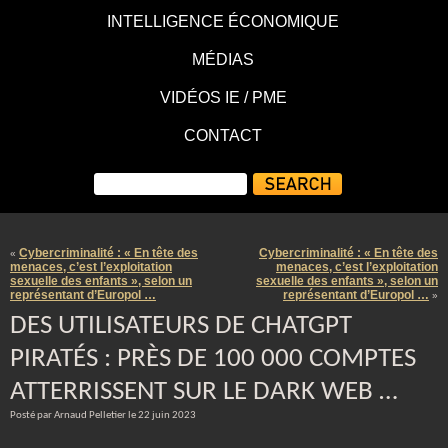
INTELLIGENCE ÉCONOMIQUE
MÉDIAS
VIDÉOS IE / PME
CONTACT
Cybercriminalité : « En tête des
Cybercriminalité : « En tête des
«
menaces, c’est l’exploitation
menaces, c’est l’exploitation
sexuelle des enfants », selon un
sexuelle des enfants », selon un
représentant d’Europol …
représentant d’Europol …
»
DES UTILISATEURS DE CHATGPT
PIRATÉS : PRÈS DE 100 000 COMPTES
ATTERRISSENT SUR LE DARK WEB …
Posté par Arnaud Pelletier le 22 juin 2023