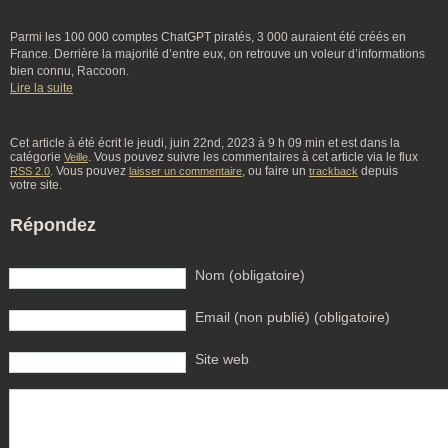
Parmi les 100 000 comptes ChatGPT piratés, 3 000 auraient été créés en
France. Derrière la majorité d’entre eux, on retrouve un voleur d’informations
bien connu, Raccoon.
Lire la suite
Cet article à été écrit le jeudi, juin 22nd, 2023 à 9 h 09 min et est dans la
catégorie
. Vous pouvez suivre les commentaires à cet article via le flux
Veille
. Vous pouvez
, ou faire un
depuis
RSS 2.0
laisser un commentaire
trackback
votre site.
Répondez
Nom (obligatoire)
Email (non publié) (obligatoire)
Site web