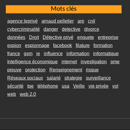
Mots clés
agence leprivé
arnaud pelletier
arp
cnil
cybercriminalité
danger
detective
divorce
données
Droit
Détective privé
enquete
entreprise
espion
espionnage
facebook
filature
formation
france
gsm
ie
influence
information
informatique
Intelligence économique
internet
investigation
pme
preuve
protection
Renseignement
risque
Réseaux sociaux
salarié
strategie
surveillance
sécurité
tpe
téléphone
usa
Veille
vie privée
vol
web
web 2.0