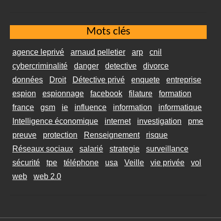
Mots clés
agence leprivé
arnaud pelletier
arp
cnil
cybercriminalité
danger
detective
divorce
données
Droit
Détective privé
enquete
entreprise
espion
espionnage
facebook
filature
formation
france
gsm
ie
influence
information
informatique
Intelligence économique
internet
investigation
pme
preuve
protection
Renseignement
risque
Réseaux sociaux
salarié
strategie
surveillance
sécurité
tpe
téléphone
usa
Veille
vie privée
vol
web
web 2.0