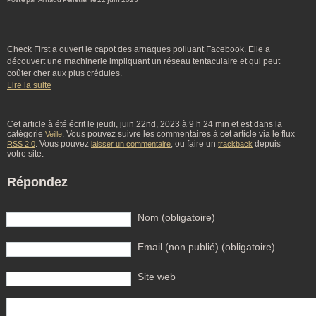
Posté par Arnaud Pelletier le 22 juin 2023
Check First a ouvert le capot des arnaques polluant Facebook. Elle a
découvert une machinerie impliquant un réseau tentaculaire et qui peut
coûter cher aux plus crédules.
Lire la suite
Cet article à été écrit le jeudi, juin 22nd, 2023 à 9 h 24 min et est dans la
catégorie
. Vous pouvez suivre les commentaires à cet article via le flux
Veille
. Vous pouvez
, ou faire un
depuis
RSS 2.0
laisser un commentaire
trackback
votre site.
Répondez
Nom (obligatoire)
Email (non publié) (obligatoire)
Site web