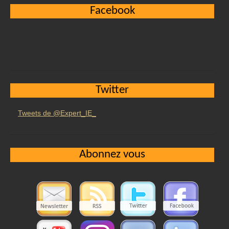
Facebook
Twitter
Tweets de @Expert_IE_
Abonnez vous