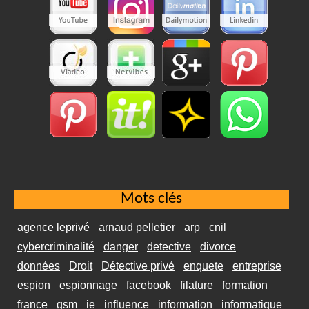
Mots clés
agence leprivé
arnaud pelletier
arp
cnil
cybercriminalité
danger
detective
divorce
données
Droit
Détective privé
enquete
entreprise
espion
espionnage
facebook
filature
formation
france
gsm
ie
influence
information
informatique