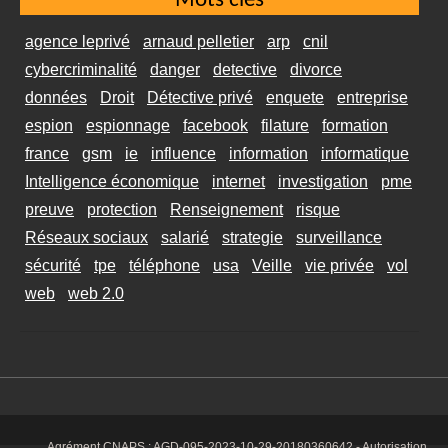
Mots clés
agence leprivé
arnaud pelletier
arp
cnil
cybercriminalité
danger
detective
divorce
données
Droit
Détective privé
enquete
entreprise
espion
espionnage
facebook
filature
formation
france
gsm
ie
influence
information
informatique
Intelligence économique
internet
investigation
pme
preuve
protection
Renseignement
risque
Réseaux sociaux
salarié
strategie
surveillance
sécurité
tpe
téléphone
usa
Veille
vie privée
vol
web
web 2.0
Agrément CNAPS :
AGD-095-2023-10-29-20180360642
- Autorisation