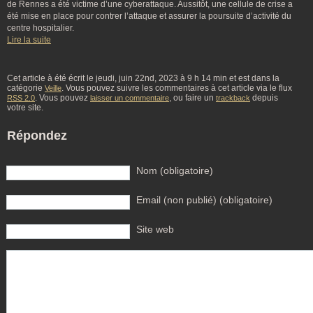
de Rennes a été victime d’une cyberattaque. Aussitôt, une cellule de crise a
été mise en place pour contrer l’attaque et assurer la poursuite d’activité du
centre hospitalier.
Lire la suite
Cet article à été écrit le jeudi, juin 22nd, 2023 à 9 h 14 min et est dans la
catégorie
. Vous pouvez suivre les commentaires à cet article via le flux
Veille
. Vous pouvez
, ou faire un
depuis
RSS 2.0
laisser un commentaire
trackback
votre site.
Répondez
Nom (obligatoire)
Email (non publié) (obligatoire)
Site web