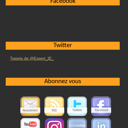
Facebook
Twitter
Tweets de @Expert_IE_
Abonnez vous