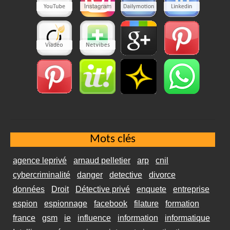
Mots clés
agence leprivé
arnaud pelletier
arp
cnil
cybercriminalité
danger
detective
divorce
données
Droit
Détective privé
enquete
entreprise
espion
espionnage
facebook
filature
formation
france
gsm
ie
influence
information
informatique