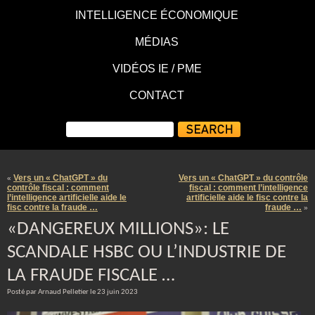
INTELLIGENCE ÉCONOMIQUE
MÉDIAS
VIDÉOS IE / PME
CONTACT
Vers un « ChatGPT » du
Vers un « ChatGPT » du contrôle
«
contrôle fiscal : comment
fiscal : comment l’intelligence
l’intelligence artificielle aide le
artificielle aide le fisc contre la
fisc contre la fraude …
fraude …
»
«DANGEREUX MILLIONS»: LE
SCANDALE HSBC OU L’INDUSTRIE DE
LA FRAUDE FISCALE …
Posté par Arnaud Pelletier le 23 juin 2023