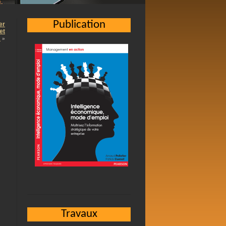
Publication
er
et
…
»
Travaux