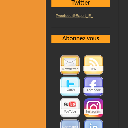
Twitter
Tweets de @Expert_IE_
Abonnez vous