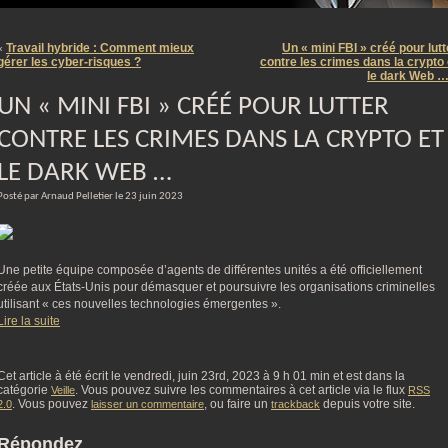
m
Travail hybride : Comment mieux
Un « mini FBI »­­­ créé pour lutt
«
gérer les cyber-risques ?
contre les crimes dans la crypto 
le dark Web 
UN « MINI FBI »­­­ CRÉÉ POUR LUTTER
CONTRE LES CRIMES DANS LA CRYPTO ET
LE DARK WEB …
Posté par Arnaud Pelletier le 23 juin 2023
Une petite équipe composée d’agents de différentes unités a été officiellement
créée aux États-Unis pour démasquer et poursuivre les organisations criminelles
utilisant « ces nouvelles technologies émergentes ».
Lire la suite
Cet article à été écrit le vendredi, juin 23rd, 2023 à 9 h 01 min et est dans la
catégorie
. Vous pouvez suivre les commentaires à cet article via le flux
Veille
RSS
. Vous pouvez
, ou faire un
depuis votre site.
2.0
laisser un commentaire
trackback
Répondez