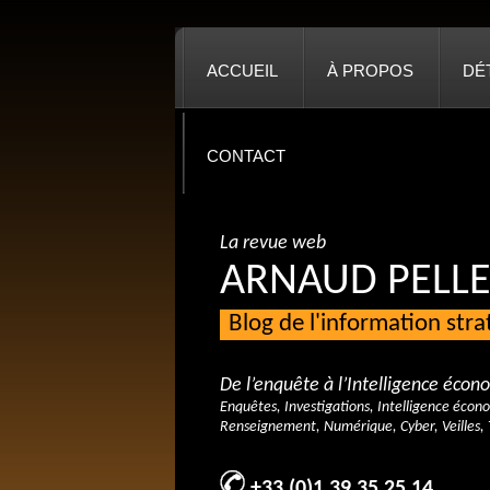
ACCUEIL
À PROPOS
DÉ
CONTACT
La revue web
ARNAUD PELLE
Blog de l'information str
De l’enquête à l’Intelligence éco
Enquêtes, Investigations, Intelligence écon
Renseignement, Numérique, Cyber, Veilles, 
+33 (0)1 39 35 25 14