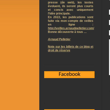
presse (de web), les textes
évoluent, ils seront plus courts
et concis avec uniquement
l’idée principale.
En 2022, les publications sont
faite via mon compte de veilles
en ligne :
http://veilles.arnaudpelletier.com/
Bonne découverte à tous …
Arnaud Pelletier
Note sur les billets de ce blog et
droit de réserve
Facebook