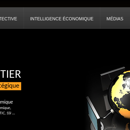
TECTIVE
INTELLIGENCE ÉCONOMIQUE
MÉDIAS
TIER
atégique
nomique
omique,
TIC, SSI …