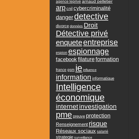
arnaud pelletier
agence leprivé
arp
cybercriminalité
cnil
detective
danger
Droit
divorce
données
Détective privé
entreprise
enquete
espionnage
espion
formation
facebook
filature
ie
france
gsm
influence
information
informatique
Intelligence
économique
internet
investigation
pme
protection
preuve
risque
Renseignement
Réseaux sociaux
salarié
strategie
surveillance