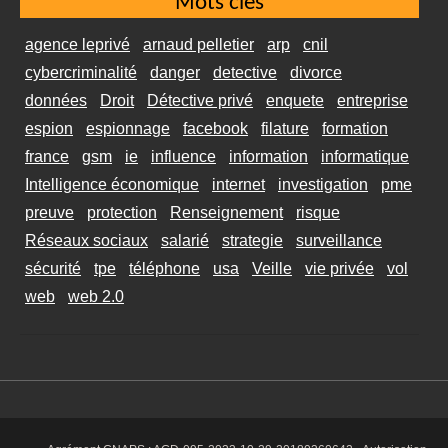
Mots clés
agence leprivé
arnaud pelletier
arp
cnil
cybercriminalité
danger
detective
divorce
données
Droit
Détective privé
enquete
entreprise
espion
espionnage
facebook
filature
formation
france
gsm
ie
influence
information
informatique
Intelligence économique
internet
investigation
pme
preuve
protection
Renseignement
risque
Réseaux sociaux
salarié
strategie
surveillance
sécurité
tpe
téléphone
usa
Veille
vie privée
vol
web
web 2.0