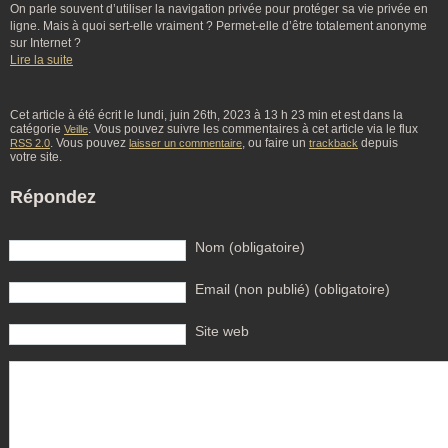
On parle souvent d’utiliser la navigation privée pour protéger sa vie privée en
ligne. Mais à quoi sert-elle vraiment ? Permet-elle d’être totalement anonyme
sur Internet ?
Lire la suite
Cet article à été écrit le lundi, juin 26th, 2023 à 13 h 23 min et est dans la
catégorie
. Vous pouvez suivre les commentaires à cet article via le flux
Veille
. Vous pouvez
, ou faire un
depuis
RSS 2.0
laisser un commentaire
trackback
votre site.
Répondez
Nom (obligatoire)
Email (non publié) (obligatoire)
Site web