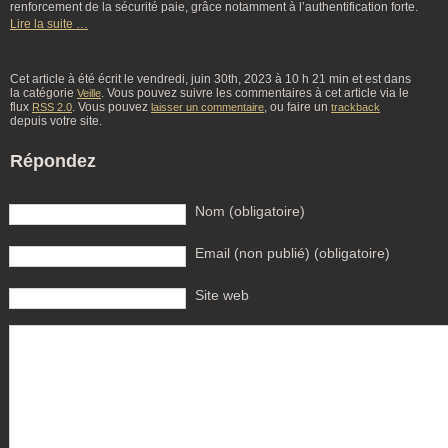
renforcement de la sécurité paie, grâce notamment à l’authentification forte.
Lire la suite …
Cet article à été écrit le vendredi, juin 30th, 2023 à 10 h 21 min et est dans
la catégorie
. Vous pouvez suivre les commentaires à cet article via le
Veille
flux
. Vous pouvez
, ou faire un
RSS 2.0
laisser un commentaire
trackback
depuis votre site.
Répondez
Nom (obligatoire)
Email (non publié) (obligatoire)
Site web