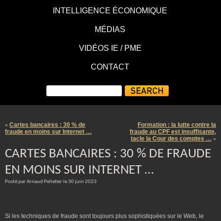
INTELLIGENCE ÉCONOMIQUE
MÉDIAS
VIDÉOS IE / PME
CONTACT
Cartes bancaires : 30 % de
Formation : la lutte contre la
«
fraude en moins sur Internet …
fraude au CPF est insuffisante,
tacle la Cour des comptes …
»
CARTES BANCAIRES : 30 % DE FRAUDE
EN MOINS SUR INTERNET …
Posté par Arnaud Pelletier le 30 juin 2023
Si les techniques de fraude sont toujours plus sophistiquées sur le Web, le