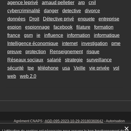
agence leprivé
arnaud pelletier
arp
cnil
cybercriminalité
danger
detective
divorce
données
Droit
Détective privé
enquete
entreprise
espion
espionnage
facebook
filature
formation
france
gsm
ie
influence
information
informatique
Intelligence économique
internet
investigation
pme
preuve
protection
Renseignement
risque
Réseaux sociaux
salarié
strategie
surveillance
sécurité
tpe
téléphone
usa
Veille
vie privée
vol
web
web 2.0
Agrément CNAPS :
AGD-095-2023-10-29-20180360642
- Autorisation
d’exercer CNAPS :
AUT-095-2113-01-07-20140365170
- SIRET 449 086
×
925 00038 - Code NAF 8030 Z -
Mentions Légales
-
Cookies
Tél. : 06 14