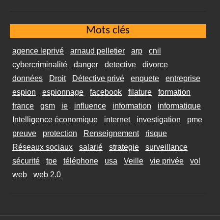
Mots clés
agence leprivé
arnaud pelletier
arp
cnil
cybercriminalité
danger
detective
divorce
données
Droit
Détective privé
enquete
entreprise
espion
espionnage
facebook
filature
formation
france
gsm
ie
influence
information
informatique
Intelligence économique
internet
investigation
pme
preuve
protection
Renseignement
risque
Réseaux sociaux
salarié
strategie
surveillance
sécurité
tpe
téléphone
usa
Veille
vie privée
vol
web
web 2.0