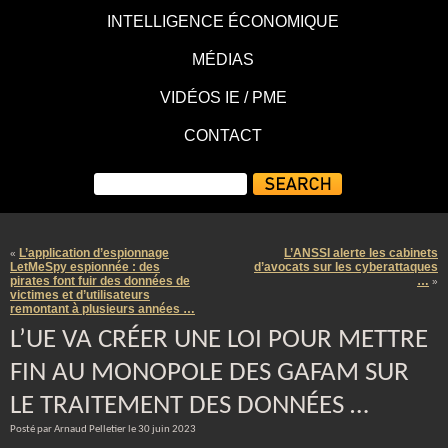
INTELLIGENCE ÉCONOMIQUE
MÉDIAS
VIDÉOS IE / PME
CONTACT
L’application d’espionnage
L’ANSSI alerte les cabinets
«
LetMeSpy espionnée : des
d’avocats sur les cyberattaques
pirates font fuir des données de
…
»
victimes et d’utilisateurs
remontant à plusieurs années …
L’UE VA CRÉER UNE LOI POUR METTRE
FIN AU MONOPOLE DES GAFAM SUR
LE TRAITEMENT DES DONNÉES …
Posté par Arnaud Pelletier le 30 juin 2023