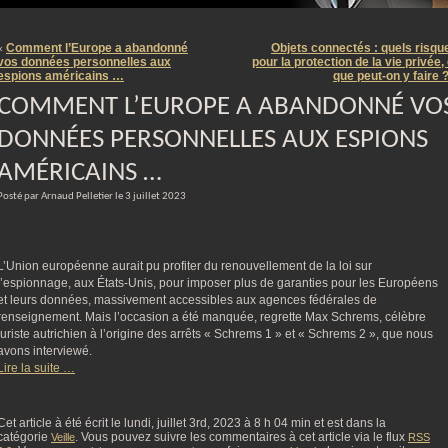
m
Comment l’Europe a abandonné
Objets connectés : quels risqu
«
vos données personnelles aux
pour la protection de la vie privée, 
espions américains …
que peut-on y faire 
COMMENT L’EUROPE A ABANDONNÉ VO
DONNÉES PERSONNELLES AUX ESPIONS
AMÉRICAINS …
Posté par Arnaud Pelletier le 3 juillet 2023
L’Union européenne aurait pu profiter du renouvellement de la loi sur
l’espionnage, aux États-Unis, pour imposer plus de garanties pour les Européens
et leurs données, massivement accessibles aux agences fédérales de
renseignement. Mais l’occasion a été manquée, regrette Max Schrems, célèbre
juriste autrichien à l’origine des arrêts « Schrems 1 » et « Schrems 2 », que nous
avons interviewé.
Lire la suite …
Cet article à été écrit le lundi, juillet 3rd, 2023 à 8 h 04 min et est dans la
catégorie
. Vous pouvez suivre les commentaires à cet article via le flux
Veille
RSS