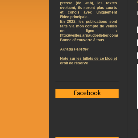
presse (de web), les textes
évoluent, ils seront plus courts
et concis avec uniquement
l’idée principale.
En 2022, les publications sont
faite via mon compte de veilles
en ligne :
http://veilles.arnaudpelletier.com/
Bonne découverte à tous …
Arnaud Pelletier
Note sur les billets de ce blog et
droit de réserve
Facebook