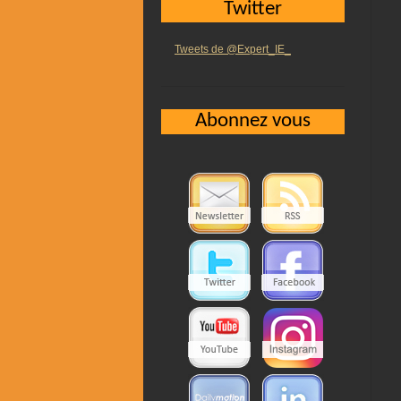
Twitter
Tweets de @Expert_IE_
Abonnez vous