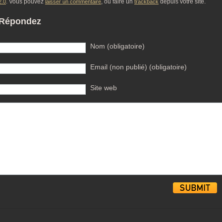
. Vous pouvez
, ou faire un
depuis votre site.
2.0
laisser un commentaire
trackback
Répondez
Nom (obligatoire)
Email (non publié) (obligatoire)
Site web
Alternative: