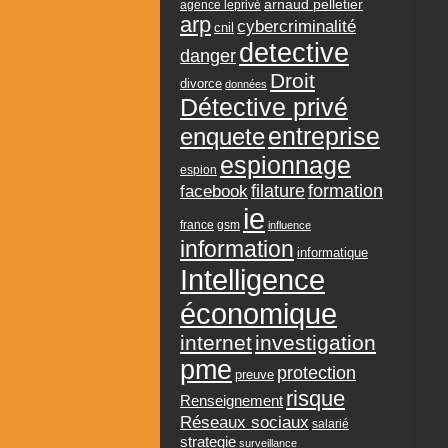
arnaud pelletier
agence leprivé
arp
cybercriminalité
cnil
detective
danger
Droit
divorce
données
Détective privé
entreprise
enquete
espionnage
espion
formation
facebook
filature
ie
france
gsm
influence
information
informatique
Intelligence
économique
internet
investigation
pme
protection
preuve
risque
Renseignement
Réseaux sociaux
salarié
strategie
surveillance