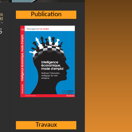
Publication
es
et
?
»
S
Travaux