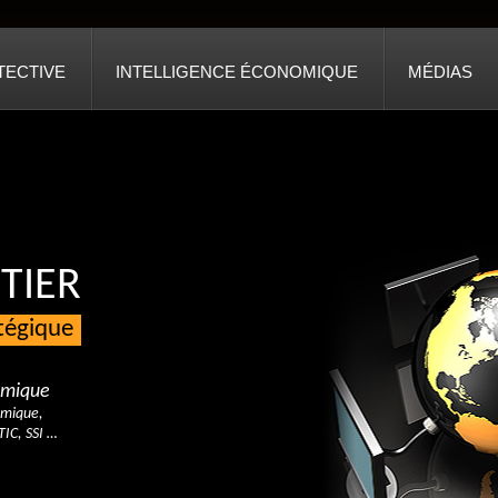
TECTIVE
INTELLIGENCE ÉCONOMIQUE
MÉDIAS
TIER
atégique
nomique
omique,
TIC, SSI …