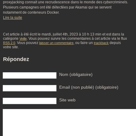
proxyjacking connait une recrudescence dans le monde des cybercriminels.
Plusieurs campagnes ont été détectées par Akamai qui se servent
notamment de conteneurs Docker.
Lire la suite
Cet article à été écrit le mardi, juillet 4th, 2023 à 10 h 13 min et est dans la
catégorie
. Vous pouvez suivre les commentaires à cet article via le flux
Veille
. Vous pouvez
, ou faire un
depuis
RSS 2.0
laisser un commentaire
trackback
votre site.
Répondez
Nom (obligatoire)
Email (non publié) (obligatoire)
Site web