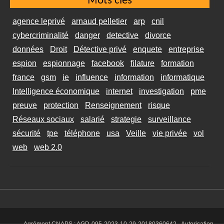
Mots clés
agence leprivé
arnaud pelletier
arp
cnil
cybercriminalité
danger
detective
divorce
données
Droit
Détective privé
enquete
entreprise
espion
espionnage
facebook
filature
formation
france
gsm
ie
influence
information
informatique
Intelligence économique
internet
investigation
pme
preuve
protection
Renseignement
risque
Réseaux sociaux
salarié
strategie
surveillance
sécurité
tpe
téléphone
usa
Veille
vie privée
vol
web
web 2.0