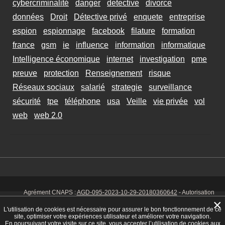
cybercriminalité
danger
detective
divorce
données
Droit
Détective privé
enquete
entreprise
espion
espionnage
facebook
filature
formation
france
gsm
ie
influence
information
informatique
Intelligence économique
internet
investigation
pme
preuve
protection
Renseignement
risque
Réseaux sociaux
salarié
strategie
surveillance
sécurité
tpe
téléphone
usa
Veille
vie privée
vol
web
web 2.0
Agrément CNAPS :
AGD-095-2023-10-29-20180360642
- Autorisation
d’exercer CNAPS :
AUT-095-2113-01-07-20140365170
- SIRET 449 086
×
925 00038 - Code NAF 8030 Z -
Mentions Légales
-
Cookies
Tél. : 06 14
L'utilisation de cookies est nécessaire pour assurer le bon fonctionnement de ce
01 75 32
site, optimiser votre expériences utilisateur et améliorer votre navigation.
En poursuivant votre visite sur ce site, vous accepter l’utilisation de cookies aux