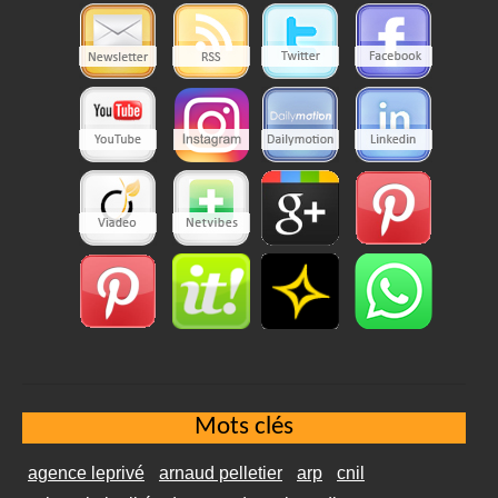
Mots clés
agence leprivé
arnaud pelletier
arp
cnil