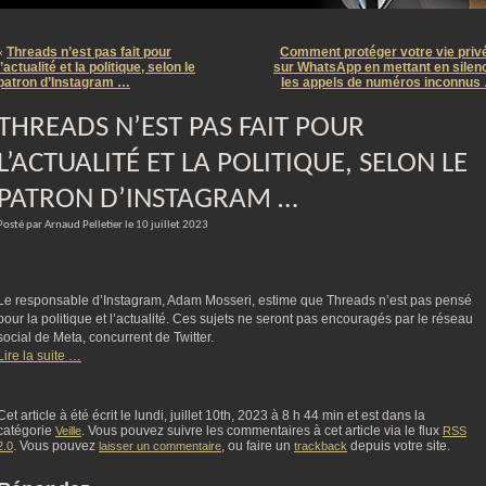
m
Threads n’est pas fait pour
Comment protéger votre vie priv
«
l’actualité et la politique, selon le
sur WhatsApp en mettant en silen
patron d’Instagram …
les appels de numéros inconnus
THREADS N’EST PAS FAIT POUR
L’ACTUALITÉ ET LA POLITIQUE, SELON LE
PATRON D’INSTAGRAM …
Posté par Arnaud Pelletier le 10 juillet 2023
Le responsable d’Instagram, Adam Mosseri, estime que Threads n’est pas pensé
pour la politique et l’actualité. Ces sujets ne seront pas encouragés par le réseau
social de Meta, concurrent de Twitter.
Lire la suite …
Cet article à été écrit le lundi, juillet 10th, 2023 à 8 h 44 min et est dans la
catégorie
. Vous pouvez suivre les commentaires à cet article via le flux
Veille
RSS
. Vous pouvez
, ou faire un
depuis votre site.
2.0
laisser un commentaire
trackback