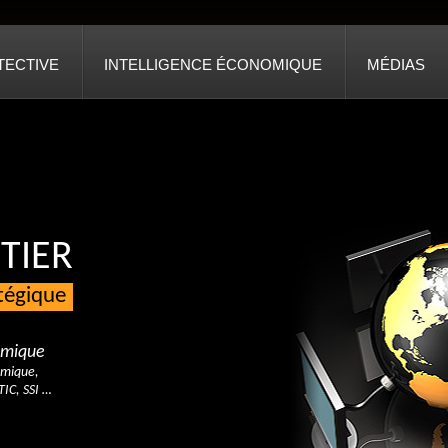
TECTIVE
INTELLIGENCE ÉCONOMIQUE
MÉDIAS
TIER
atégique
nomique
omique,
TIC, SSI …