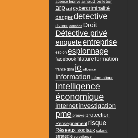
arnaud pelletier
agence leprivé
arp
cybercriminalité
cnil
detective
danger
Droit
divorce
données
Détective privé
entreprise
enquete
espionnage
espion
formation
facebook
filature
ie
france
gsm
influence
information
informatique
Intelligence
économique
internet
investigation
pme
protection
preuve
risque
Renseignement
Réseaux sociaux
salarié
strategie
surveillance