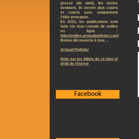
presse (de web), les textes
évoluent, ils seront plus courts
et concis avec uniquement
l’idée principale.
En 2022, les publications sont
faite via mon compte de veilles
en ligne :
http://veilles.arnaudpelletier.com/
Bonne découverte à tous …
Arnaud Pelletier
Note sur les billets de ce blog et
droit de réserve
Facebook