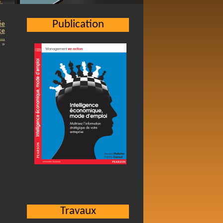
Publication
ée
ce
 …
»
Travaux