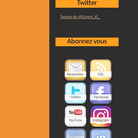
Twitter
Tweets de @Expert_IE_
Abonnez vous