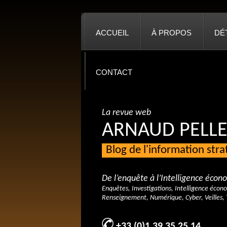
ACCUEIL
À PROPOS
DÉ
CONTACT
La revue web
ARNAUD PELLE
Blog de l'information str
De l’enquête à l’Intelligence éco
Enquêtes, Investigations, Intelligence écon
Renseignement, Numérique, Cyber, Veilles, 
+33 (0)1 39 35 25 14