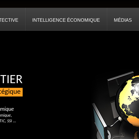
TECTIVE
INTELLIGENCE ÉCONOMIQUE
MÉDIAS
TIER
atégique
nomique
omique,
TIC, SSI …