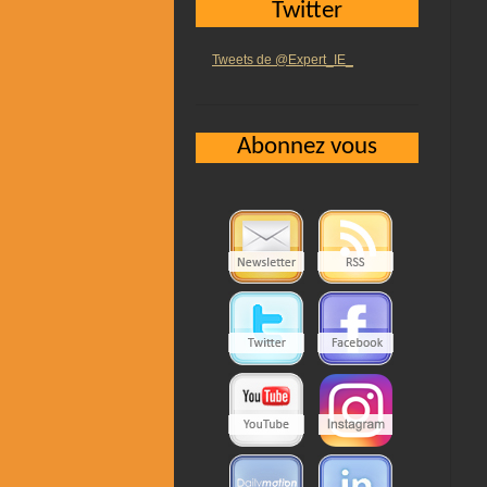
Twitter
Tweets de @Expert_IE_
Abonnez vous