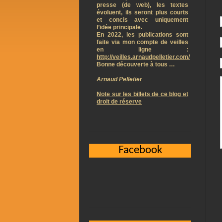
presse (de web), les textes
évoluent, ils seront plus courts
et concis avec uniquement
l’idée principale.
En 2022, les publications sont
faite via mon compte de veilles
en ligne :
http://veilles.arnaudpelletier.com/
Bonne découverte à tous …
Arnaud Pelletier
Note sur les billets de ce blog et
droit de réserve
Facebook