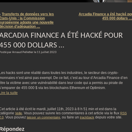
m
Transferts de données vers les
Arcadia Finance a été hacké po
«
États-Unis : la Commission
455 000 dollars 
européenne adopte une nouvelle
décision d’adéquation …
ARCADIA FINANCE A ÉTÉ HACKÉ POUR
455 000 DOLLARS …
Posté par Arnaud Pelletier le 11 juillet 2023
Les hacks sont une réalité dans toutes les industries, le secteur des crypto-
monnaies n’est ainsi pas exempt. De ce fait, c’est au tour d’Arcadia Finance d’en
être la victime avec une vulnérabilité dans leur code qui a permis au pirate de
s’emparer de 455 000 $ via les blockchains Ethereum et Optimism.
Lire la suite
Cet article à été écrit le mardi, juillet 11th, 2023 à 8 h 51 min et est dans la
catégorie
. Vous pouvez suivre les commentaires à cet article via le flux
Veille
RSS
. Vous pouvez
, ou faire un
depuis votre site.
2.0
laisser un commentaire
trackback
Répondez