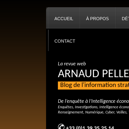
ACCUEIL
À PROPOS
DÉ
CONTACT
La revue web
ARNAUD PELLE
Blog de l'information str
De l’enquête à l’Intelligence éco
Enquêtes, Investigations, Intelligence écon
Renseignement, Numérique, Cyber, Veilles, 
+33 (0)1 39 35 25 14