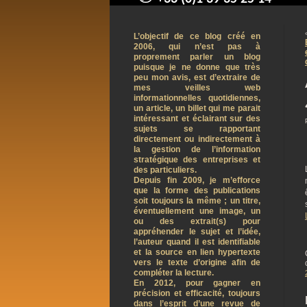
contact@arnaudpelletier.co
L’objectif de ce blog créé en
2006, qui n’est pas à
proprement parler un blog
puisque je ne donne que très
peu mon avis, est d’extraire de
mes veilles web
informationnelles quotidiennes,
un article, un billet qui me parait
intéressant et éclairant sur des
sujets se rapportant
directement ou indirectement à
la gestion de l’information
stratégique des entreprises et
des particuliers.
Depuis fin 2009, je m’efforce
que la forme des publications
soit toujours la même ; un titre,
éventuellement une image, un
ou des extrait(s) pour
appréhender le sujet et l’idée,
l’auteur quand il est identifiable
et la source en lien hypertexte
vers le texte d’origine afin de
compléter la lecture.
En 2012, pour gagner en
précision et efficacité, toujours
dans l’esprit d’une revue de