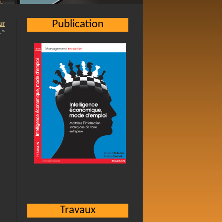
Publication
ur
…
»
Travaux