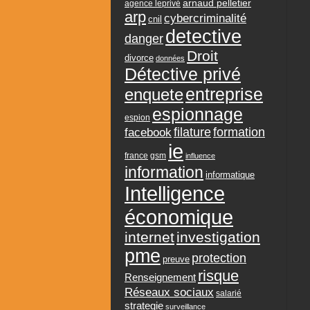
arnaud pelletier
agence leprivé
arp
cybercriminalité
cnil
detective
danger
Droit
divorce
données
Détective privé
entreprise
enquete
espionnage
espion
formation
facebook
filature
ie
france
gsm
influence
information
informatique
Intelligence
économique
internet
investigation
pme
protection
preuve
risque
Renseignement
Réseaux sociaux
salarié
strategie
surveillance