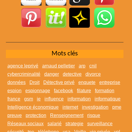
Mots clés
agence leprivé
arnaud pelletier
arp
cnil
cybercriminalité
danger
detective
divorce
données
Droit
Détective privé
enquete
entreprise
espion
espionnage
facebook
filature
formation
france
gsm
ie
influence
information
informatique
Intelligence économique
internet
investigation
pme
preuve
protection
Renseignement
risque
Réseaux sociaux
salarié
strategie
surveillance
sécurité
tpe
téléphone
usa
Veille
vie privée
vol