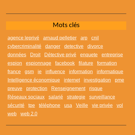
Mots clés
agence leprivé
arnaud pelletier
arp
cnil
cybercriminalité
danger
detective
divorce
données
Droit
Détective privé
enquete
entreprise
espion
espionnage
facebook
filature
formation
france
gsm
ie
influence
information
informatique
Intelligence économique
internet
investigation
pme
preuve
protection
Renseignement
risque
Réseaux sociaux
salarié
strategie
surveillance
sécurité
tpe
téléphone
usa
Veille
vie privée
vol
web
web 2.0