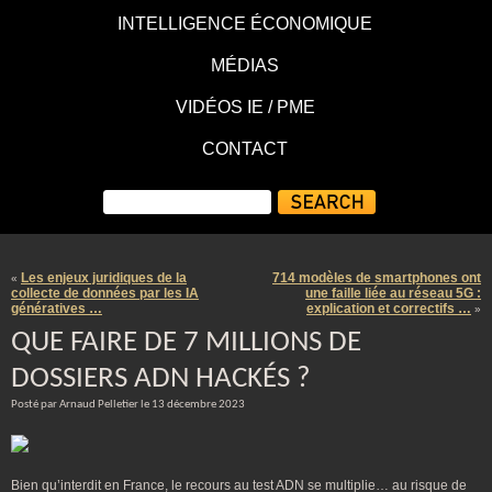
INTELLIGENCE ÉCONOMIQUE
MÉDIAS
VIDÉOS IE / PME
CONTACT
Les enjeux juridiques de la
714 modèles de smartphones ont
«
collecte de données par les IA
une faille liée au réseau 5G :
génératives …
explication et correctifs …
»
QUE FAIRE DE 7 MILLIONS DE
DOSSIERS ADN HACKÉS ?
Posté par Arnaud Pelletier le 13 décembre 2023
Bien qu’interdit en France, le recours au test ADN se multiplie… au risque de