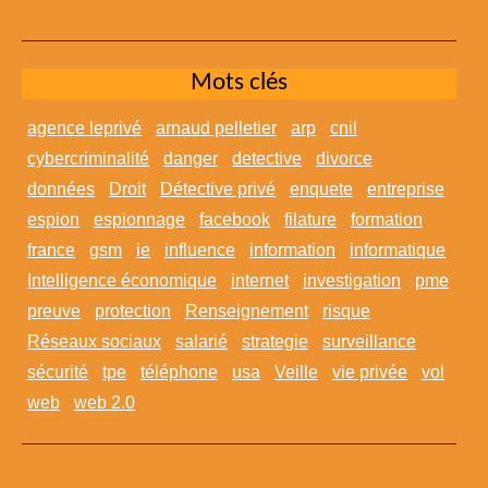
Mots clés
agence leprivé
arnaud pelletier
arp
cnil
cybercriminalité
danger
detective
divorce
données
Droit
Détective privé
enquete
entreprise
espion
espionnage
facebook
filature
formation
france
gsm
ie
influence
information
informatique
Intelligence économique
internet
investigation
pme
preuve
protection
Renseignement
risque
Réseaux sociaux
salarié
strategie
surveillance
sécurité
tpe
téléphone
usa
Veille
vie privée
vol
web
web 2.0