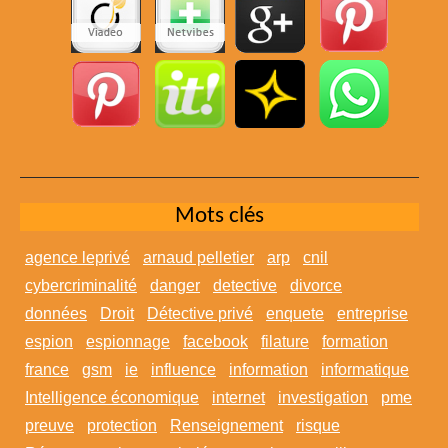
Mots clés
agence leprivé
arnaud pelletier
arp
cnil
cybercriminalité
danger
detective
divorce
données
Droit
Détective privé
enquete
entreprise
espion
espionnage
facebook
filature
formation
france
gsm
ie
influence
information
informatique
Intelligence économique
internet
investigation
pme
preuve
protection
Renseignement
risque