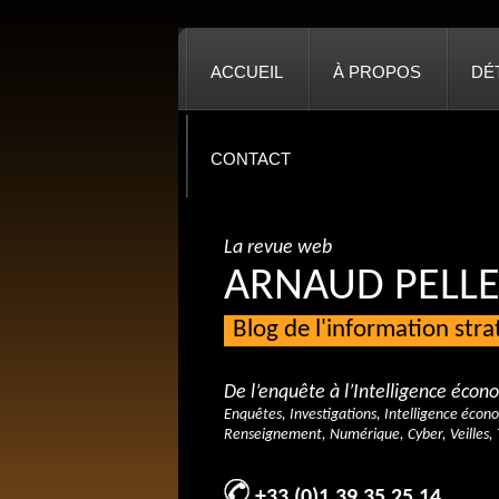
ACCUEIL
À PROPOS
DÉ
CONTACT
La revue web
ARNAUD PELLE
Blog de l'information str
De l’enquête à l’Intelligence éco
Enquêtes, Investigations, Intelligence écon
Renseignement, Numérique, Cyber, Veilles, 
+33 (0)1 39 35 25 14