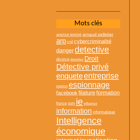
Mots clés
arnaud pelletier
agence leprivé
arp
cybercriminalité
cnil
detective
danger
Droit
divorce
données
Détective privé
entreprise
enquete
espionnage
espion
formation
facebook
filature
ie
france
gsm
influence
information
informatique
Intelligence
économique