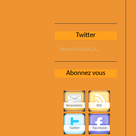
Twitter
Tweets de @Expert_IE_
Abonnez vous