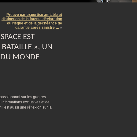
m
Preuve par expertise amiable et
distinction de la fausse déclaration
du risque et de la déchéance de
garantie après sinistre …
»
SPACE EST
BATAILLE », UN
I DU MONDE
 passionnant sur les guerres
informations exclusives et de
 il est aussi une réflexion sur la