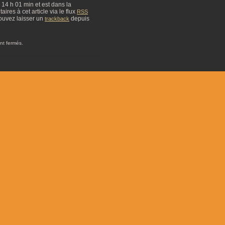
à 14 h 01 min et est dans la
res à cet article via le flux
RSS
ouvez laisser un
depuis
trackback
nt fermés.