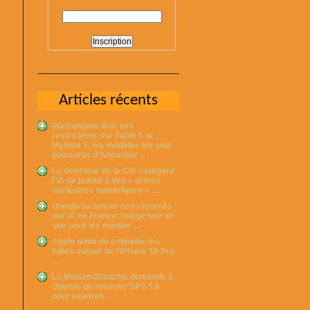
Articles récents
Washington lève ses
restrictions sur Fable 5 et
Mythos 5, les modèles les plus
puissants d’Anthropic …
Le directeur de la CIA compare
l’IA de pointe à des « armes
nucléaires numériques » …
Google va lancer ses résumés
par IA en France, nuage noir en
vue pour les médias …
Apple tente de colmater les
fuites autour de l’iPhone 18 Pro
…
La Maison-Blanche demande à
OpenAI de retarder GPT-5.6
pour examen …