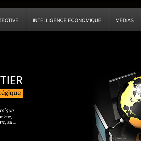
TECTIVE
INTELLIGENCE ÉCONOMIQUE
MÉDIAS
TIER
atégique
nomique
omique,
TIC, SSI …