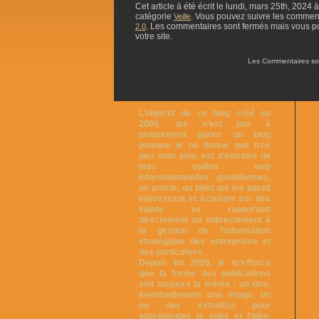
Cet article à été écrit le lundi, mars 25th, 2024 
catégorie
. Vous pouvez suivre les commentai
Veille
. Les commentaires sont fermés mais vous p
2.0
votre site.
Les Commentaires so
L’objectif de ce blog créé en
2006, qui n’est pas à
proprement parler un blog
puisque je ne donne que très
peu mon avis, est d’extraire de
mes veilles web
informationnelles quotidiennes,
un article, un billet qui me parait
intéressant et éclairant sur des
sujets se rapportant
directement ou indirectement à
la gestion de l’information
stratégique des entreprises et
des particuliers.
Depuis fin 2009, je m’efforce
que la forme des publications
soit toujours la même ; un titre,
éventuellement une image, un
ou des extrait(s) pour
appréhender le sujet et l’idée,