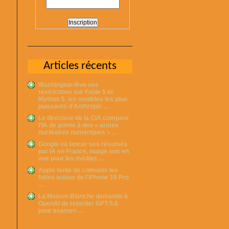
Articles récents
Washington lève ses
restrictions sur Fable 5 et
Mythos 5, les modèles les plus
puissants d’Anthropic …
Le directeur de la CIA compare
l’IA de pointe à des « armes
nucléaires numériques » …
Google va lancer ses résumés
par IA en France, nuage noir en
vue pour les médias …
Apple tente de colmater les
fuites autour de l’iPhone 18 Pro
…
La Maison-Blanche demande à
OpenAI de retarder GPT-5.6
pour examen …