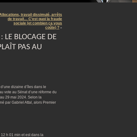
m
Allocations, travail dissimulé, arrêts
de travail… C’est quoi la fraude
sociale (et combien ça vous
coûte) ?
»
: LE BLOCAGE DE
PLAÎT PAS AU
 d’une dizaine d’îles dans le
au vote au Sénat d’une réforme du
5 au 29 mai 2024. Selon la
né par Gabriel Attal, alors Premier
à 12 h 01 min et est dans la