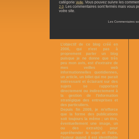
catégorie
. Vous pouvez suivre les commentai
Veille
. Les commentaires sont fermés mais vous p
2.0
votre site.
Les Commentaires so
L’objectif de ce blog créé en
2006, qui n’est pas à
proprement parler un blog
puisque je ne donne que très
peu mon avis, est d’extraire de
mes veilles web
informationnelles quotidiennes,
un article, un billet qui me parait
intéressant et éclairant sur des
sujets se rapportant
directement ou indirectement à
la gestion de l’information
stratégique des entreprises et
des particuliers.
Depuis fin 2009, je m’efforce
que la forme des publications
soit toujours la même ; un titre,
éventuellement une image, un
ou des extrait(s) pour
appréhender le sujet et l’idée,
l’auteur quand il est identifiable