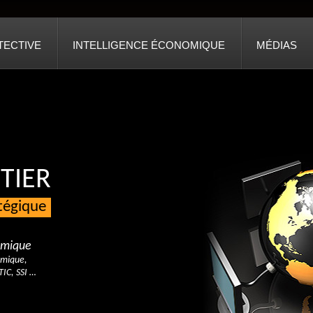
TECTIVE
INTELLIGENCE ÉCONOMIQUE
MÉDIAS
TIER
atégique
nomique
omique,
TIC, SSI …