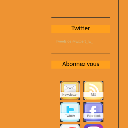
Twitter
Tweets de @Expert_IE_
Abonnez vous