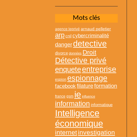
Mots clés
arnaud pelletier
agence leprivé
arp
cybercriminalité
cnil
detective
danger
Droit
divorce
données
Détective privé
entreprise
enquete
espionnage
espion
formation
facebook
filature
ie
france
gsm
influence
information
informatique
Intelligence
économique
internet
investigation