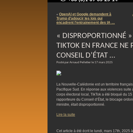
contact@arnaudpelletier.co
OpenAI et Google demandent à
«
Trump d’adoucir les lois qui
encadrent l’entrainement des IA …
« DISPROPORTIONNÉ » 
TIKTOK EN FRANCE NE 
CONSEIL D’ÉTAT …
Posté par Arnaud Pelletier le 17 mars 2025
La Nouvelle-Calédonie est un territoire français
Pacifique Sud. En réponse aux violences suite 
corps électoral local, TikTok a été bloqué du 1
rapporteure du Conseil d’État, le blocage ordon
ministre, était disproportionné.
Lire la suite
Cet article à été écrit le lundi, mars 17th, 2025 