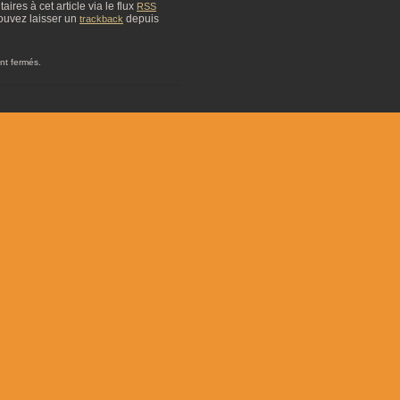
res à cet article via le flux
RSS
ouvez laisser un
depuis
trackback
nt fermés.