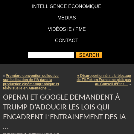
INTELLIGENCE ÉCONOMIQUE
MÉDIAS
VIDÉOS IE / PME
CONTACT
Première convention collective
« Disproportionné » : le blocage
«
sur l’utilisation de l’IA dans la
de TikTok en France ne plaît pas
production cinématographique et
au Conseil d’État …
»
télévisuelle en Allemagne …
OPENAI ET GOOGLE DEMANDENT À
TRUMP D’ADOUCIR LES LOIS QUI
ENCADRENT L’ENTRAINEMENT DES IA
…