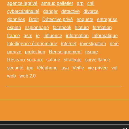
agence leprivé
arnaud pelletier
arp
cnil
cybercriminalité
danger
detective
divorce
données
Droit
Détective privé
enquete
entreprise
espion
espionnage
facebook
filature
formation
france
gsm
ie
influence
information
informatique
Intelligence économique
internet
investigation
pme
preuve
protection
Renseignement
risque
Réseaux sociaux
salarié
strategie
surveillance
sécurité
tpe
téléphone
usa
Veille
vie privée
vol
web
web 2.0