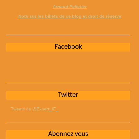
Arnaud Pelletier
Note sur les billets de ce blog et droit de réserve
Facebook
Twitter
Tweets de @Expert_IE_
Abonnez vous