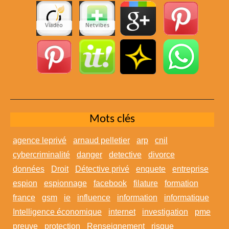
Mots clés
agence leprivé
arnaud pelletier
arp
cnil
cybercriminalité
danger
detective
divorce
données
Droit
Détective privé
enquete
entreprise
espion
espionnage
facebook
filature
formation
france
gsm
ie
influence
information
informatique
Intelligence économique
internet
investigation
pme
preuve
protection
Renseignement
risque