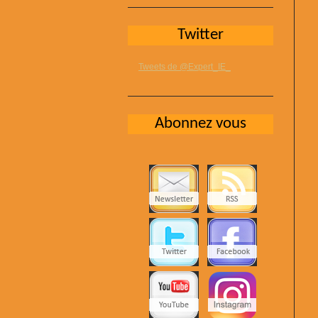
Twitter
Tweets de @Expert_IE_
Abonnez vous