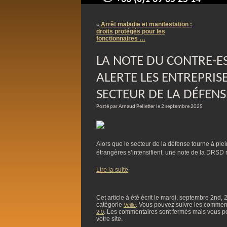
contact@arnaudpelletier.co
Arrêt maladie et manifestation :
«
droits protégés pour les
fonctionnaires …
LA NOTE DU CONTRE-E
ALERTE LES ENTREPRIS
SECTEUR DE LA DÉFENS
Posté par Arnaud Pelletier le 2 septembre 2025
Alors que le secteur de la défense tourne à pl
étrangères s’intensifient, une note de la DRSD 
Lire la suite
Cet article à été écrit le mardi, septembre 2nd,
catégorie
. Vous pouvez suivre les commentai
Veille
. Les commentaires sont fermés mais vous p
2.0
votre site.