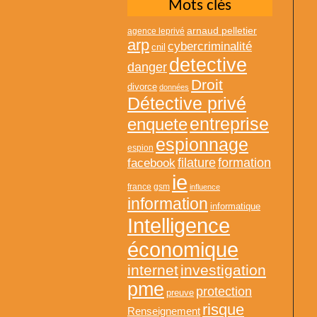
Mots clés
arnaud pelletier
agence leprivé
arp
cybercriminalité
cnil
detective
danger
Droit
divorce
données
Détective privé
entreprise
enquete
espionnage
espion
formation
facebook
filature
ie
france
gsm
influence
information
informatique
Intelligence
économique
internet
investigation
pme
protection
preuve
risque
Renseignement