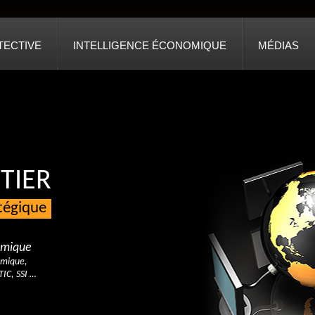
TECTIVE
INTELLIGENCE ÉCONOMIQUE
MÉDIAS
TIER
atégique
nomique
omique,
TIC, SSI …