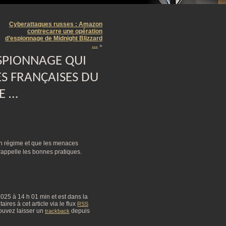
m
Cyberattaques russes : Amazon
contrecarre une opération
d’espionnage de Midnight Blizzard
…
»
SPIONNAGE QUI
ES FRANÇAISES DU
E …
ein régime et que les menaces
rappelle les bonnes pratiques.
 2025 à 14 h 01 min et est dans la
res à cet article via le flux
RSS
ouvez laisser un
depuis
trackback