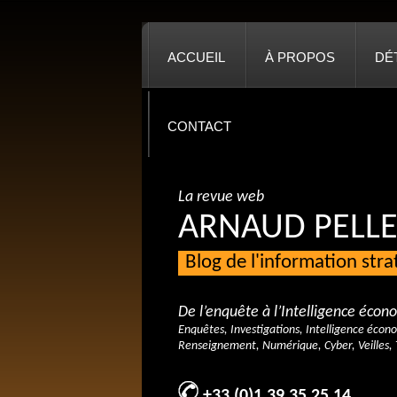
ACCUEIL
À PROPOS
DÉ
CONTACT
La revue web
ARNAUD PELLE
Blog de l'information str
De l’enquête à l’Intelligence éco
Enquêtes, Investigations, Intelligence écon
Renseignement, Numérique, Cyber, Veilles, 
+33 (0)1 39 35 25 14