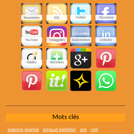
Mots clés
agence leprivé
arnaud pelletier
arp
cnil