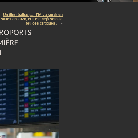
m
Un film réalisé par l’IA va sortir en
salles en 2026, et il est déjà sous le
feu des critiques …
»
ÉROPORTS
MIÈRE
U …