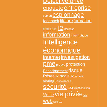
Détective privé
entreprise
enquete
espionnage
espion
formation
facebook
filature
ie
france
gsm
influence
information
informatique
Intelligence
économique
internet
investigation
pme
protection
preuve
risque
Renseignement
Réseaux sociaux
salarié
strategie
surveillance
sécurité
tpe
téléphone
usa
vie privée
Veille
vol
web
web 2.0