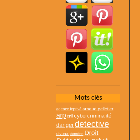
Mots clés
arnaud pelletier
agence leprivé
arp
cybercriminalité
cnil
detective
danger
Droit
divorce
données