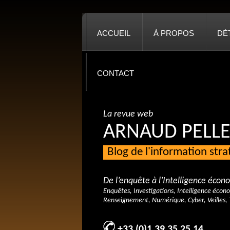
ACCUEIL
À PROPOS
DÉ
CONTACT
La revue web
ARNAUD PELLE
Blog de l'information str
De l’enquête à l’Intelligence éco
Enquêtes, Investigations, Intelligence écon
Renseignement, Numérique, Cyber, Veilles, 
+33 (0)1 39 35 25 14