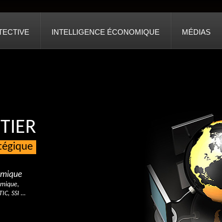
TECTIVE
INTELLIGENCE ÉCONOMIQUE
MÉDIAS
TIER
atégique
nomique
omique,
TIC, SSI …