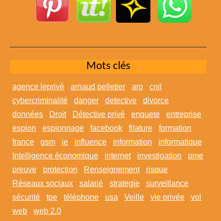
Mots clés
agence leprivé
arnaud pelletier
arp
cnil
cybercriminalité
danger
detective
divorce
données
Droit
Détective privé
enquete
entreprise
espion
espionnage
facebook
filature
formation
france
gsm
ie
influence
information
informatique
Intelligence économique
internet
investigation
pme
preuve
protection
Renseignement
risque
Réseaux sociaux
salarié
strategie
surveillance
sécurité
tpe
téléphone
usa
Veille
vie privée
vol
web
web 2.0