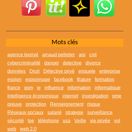
Mots clés
agence leprivé
arnaud pelletier
arp
cnil
cybercriminalité
danger
detective
divorce
données
Droit
Détective privé
enquete
entreprise
espion
espionnage
facebook
filature
formation
france
gsm
ie
influence
information
informatique
Intelligence économique
internet
investigation
pme
preuve
protection
Renseignement
risque
Réseaux sociaux
salarié
strategie
surveillance
sécurité
tpe
téléphone
usa
Veille
vie privée
vol
web
web 2.0