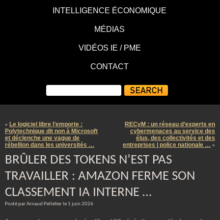
INTELLIGENCE ÉCONOMIQUE
MÉDIAS
VIDÉOS IE / PME
CONTACT
Le logiciel libre l’emporte :
RECyM : un réseau d’experts en
«
Polytechnique dit non à Microsoft
cybermenaces au service des
et déclenche une vague de
élus, des collectivités et des
rébellion dans les universités …
entreprises | police nationale …
»
BRÛLER DES TOKENS N’EST PAS
TRAVAILLER : AMAZON FERME SON
CLASSEMENT IA INTERNE …
Posté par Arnaud Pelletier le 1 juin 2026