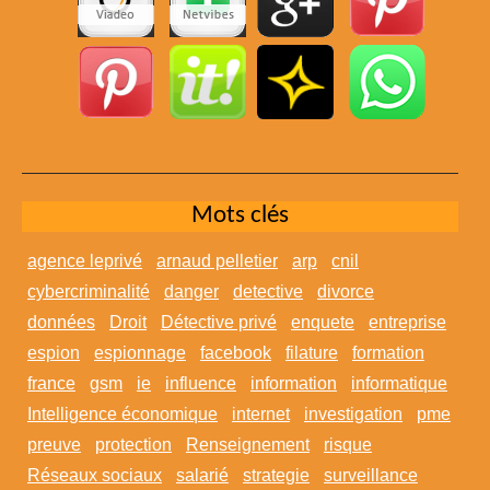
Mots clés
agence leprivé
arnaud pelletier
arp
cnil
cybercriminalité
danger
detective
divorce
données
Droit
Détective privé
enquete
entreprise
espion
espionnage
facebook
filature
formation
france
gsm
ie
influence
information
informatique
Intelligence économique
internet
investigation
pme
preuve
protection
Renseignement
risque
Réseaux sociaux
salarié
strategie
surveillance