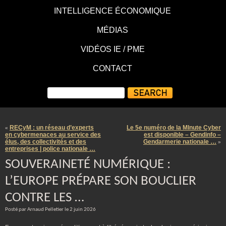
INTELLIGENCE ÉCONOMIQUE
MÉDIAS
VIDÉOS IE / PME
CONTACT
RECyM : un réseau d’experts
Le 5e numéro de la MInute Cyber
«
en cybermenaces au service des
est disponible – Gendinfo –
élus, des collectivités et des
Gendarmerie nationale …
»
entreprises | police nationale …
SOUVERAINETÉ NUMÉRIQUE :
L’EUROPE PRÉPARE SON BOUCLIER
CONTRE LES …
Posté par Arnaud Pelletier le 2 juin 2026