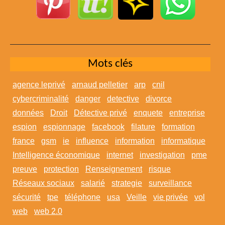
Mots clés
agence leprivé
arnaud pelletier
arp
cnil
cybercriminalité
danger
detective
divorce
données
Droit
Détective privé
enquete
entreprise
espion
espionnage
facebook
filature
formation
france
gsm
ie
influence
information
informatique
Intelligence économique
internet
investigation
pme
preuve
protection
Renseignement
risque
Réseaux sociaux
salarié
strategie
surveillance
sécurité
tpe
téléphone
usa
Veille
vie privée
vol
web
web 2.0