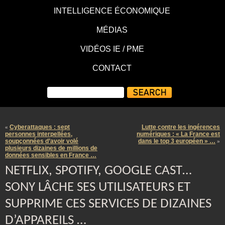
INTELLIGENCE ÉCONOMIQUE
MÉDIAS
VIDÉOS IE / PME
CONTACT
Cyberattaques : sept
Lutte contre les ingérences
«
personnes interpellées,
numériques : « La France est
soupçonnées d’avoir volé
dans le top 3 européen » …
»
plusieurs dizaines de millions de
données sensibles en France …
NETFLIX, SPOTIFY, GOOGLE CAST…
SONY LÂCHE SES UTILISATEURS ET
SUPPRIME CES SERVICES DE DIZAINES
D’APPAREILS …