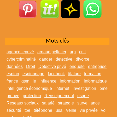
Mots clés
agence leprivé
arnaud pelletier
arp
cnil
cybercriminalité
danger
detective
divorce
données
Droit
Détective privé
enquete
entreprise
espion
espionnage
facebook
filature
formation
france
gsm
ie
influence
information
informatique
Intelligence économique
internet
investigation
pme
preuve
protection
Renseignement
risque
Réseaux sociaux
salarié
strategie
surveillance
sécurité
tpe
téléphone
usa
Veille
vie privée
vol