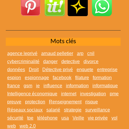
Mots clés
agence leprivé
arnaud pelletier
arp
cnil
cybercriminalité
danger
detective
divorce
données
Droit
Détective privé
enquete
entreprise
espion
espionnage
facebook
filature
formation
france
gsm
ie
influence
information
informatique
Intelligence économique
internet
investigation
pme
preuve
protection
Renseignement
risque
Réseaux sociaux
salarié
strategie
surveillance
sécurité
tpe
téléphone
usa
Veille
vie privée
vol
web
web 2.0