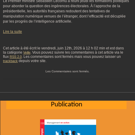
Le Premier ministre Sébastien Lecornu a réuni jeudi les formations politiques
pour aborder la question des ingérences électorales. À l’approche de la
présidentielle, les autorités françaises redoutent des tentatives de
manipulation numérique venues de l’étranger, dont l’efficacité est décuplée
par les progrès de l’intelligence artificielle.
Lire la suite
Cet article à été écrit le vendredi, juin 12th, 2026 à 12 h 02 min et est dans
la catégorie
. Vous pouvez suivre les commentaires à cet article via le
Veille
flux
. Les commentaires sont fermés mais vous pouvez laisser un
RSS 2.0
depuis votre site.
trackback
Les Commentaires sont fermés.
Publication