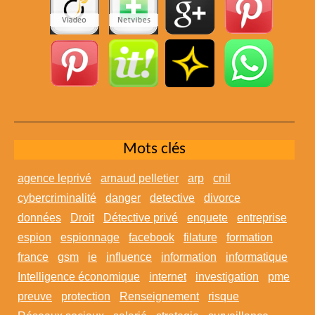
Mots clés
agence leprivé
arnaud pelletier
arp
cnil
cybercriminalité
danger
detective
divorce
données
Droit
Détective privé
enquete
entreprise
espion
espionnage
facebook
filature
formation
france
gsm
ie
influence
information
informatique
Intelligence économique
internet
investigation
pme
preuve
protection
Renseignement
risque