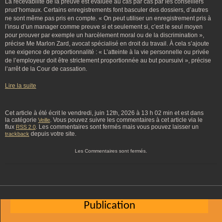
La recevabilité de la preuve est évaluée au cas par cas par les conseillers
prud’homaux. Certains enregistrements font basculer des dossiers, d’autres
ne sont même pas pris en compte. « On peut utiliser un enregistrement pris à
l’insu d’un manager comme preuve si et seulement si, c’est le seul moyen
pour prouver par exemple un harcèlement moral ou de la discrimination »,
précise Me Marlon Zard, avocat spécialisé en droit du travail. À cela s’ajoute
une exigence de proportionnalité : « L’atteinte à la vie personnelle ou privée
de l’employeur doit être strictement proportionnée au but poursuivi », précise
l’arrêt de la Cour de cassation.
Lire la suite
Cet article à été écrit le vendredi, juin 12th, 2026 à 13 h 02 min et est dans
la catégorie
. Vous pouvez suivre les commentaires à cet article via le
Veille
flux
. Les commentaires sont fermés mais vous pouvez laisser un
RSS 2.0
depuis votre site.
trackback
Les Commentaires sont fermés.
Publication