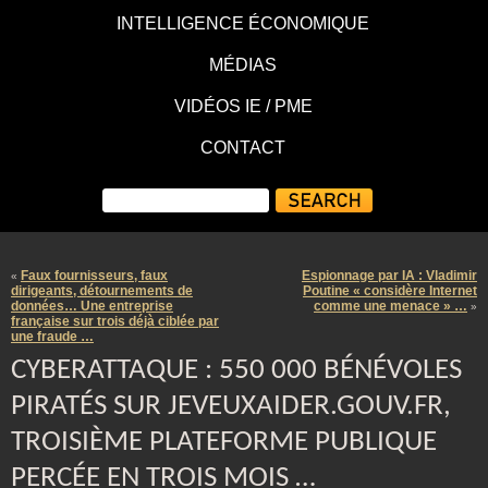
INTELLIGENCE ÉCONOMIQUE
MÉDIAS
VIDÉOS IE / PME
CONTACT
Faux fournisseurs, faux
Espionnage par IA : Vladimir
«
dirigeants, détournements de
Poutine « considère Internet
données… Une entreprise
comme une menace » …
»
française sur trois déjà ciblée par
une fraude …
CYBERATTAQUE : 550 000 BÉNÉVOLES
PIRATÉS SUR JEVEUXAIDER.GOUV.FR,
TROISIÈME PLATEFORME PUBLIQUE
PERCÉE EN TROIS MOIS …