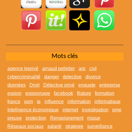
Mots clés
agence leprivé
arnaud pelletier
arp
cnil
cybercriminalité
danger
detective
divorce
données
Droit
Détective privé
enquete
entreprise
espion
espionnage
facebook
filature
formation
france
gsm
ie
influence
information
informatique
Intelligence économique
internet
investigation
pme
preuve
protection
Renseignement
risque
Réseaux sociaux
salarié
strategie
surveillance