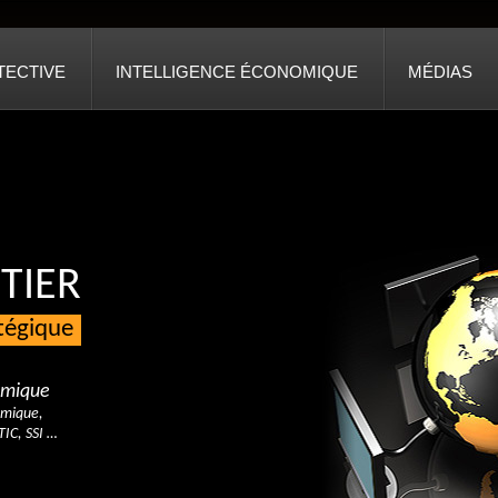
TECTIVE
INTELLIGENCE ÉCONOMIQUE
MÉDIAS
TIER
atégique
nomique
omique,
TIC, SSI …