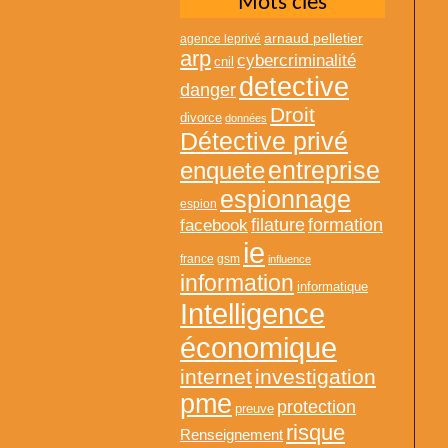
Mots clés
arnaud pelletier
agence leprivé
arp
cybercriminalité
cnil
detective
danger
Droit
divorce
données
Détective privé
entreprise
enquete
espionnage
espion
formation
facebook
filature
ie
france
gsm
influence
information
informatique
Intelligence
économique
internet
investigation
pme
protection
preuve
risque
Renseignement