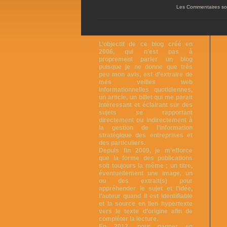
Les Commentaires so
L’objectif de ce blog créé en
2006, qui n’est pas à
proprement parler un blog
puisque je ne donne que très
peu mon avis, est d’extraire de
mes veilles web
informationnelles quotidiennes,
un article, un billet qui me parait
intéressant et éclairant sur des
sujets se rapportant
directement ou indirectement à
la gestion de l’information
stratégique des entreprises et
des particuliers.
Depuis fin 2009, je m’efforce
que la forme des publications
soit toujours la même ; un titre,
éventuellement une image, un
ou des extrait(s) pour
appréhender le sujet et l’idée,
l’auteur quand il est identifiable
et la source en lien hypertexte
vers le texte d’origine afin de
compléter la lecture.
En 2012, pour gagner en