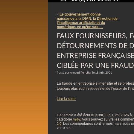
contact@arnaudpelletier.co
Le gouvernement donne
«
naissance à la DIAN, la Direction de
l’intelligence artificielle et du
numérique, ce qu’on sait …
FAUX FOURNISSEURS, F
DÉTOURNEMENTS DE 
ENTREPRISE FRANÇAISE
CIBLÉE PAR UNE FRAUD
Posté par Arnaud Pelletier le 18 juin 2026
La fraude en entreprise s’intensifie et se profes
toujours plus sophistiquées et de l’essor de l’inte
Lire la suite
Cet article à été écrit le jeudi, juin 18th, 2026 à
catégorie
. Vous pouvez suivre les commentai
Veille
. Les commentaires sont fermés mais vous p
2.0
votre site.