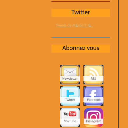
Twitter
Tweets de @Expert_IE_
Abonnez vous