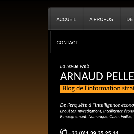
ACCUEIL
À PROPOS
DÉ
CONTACT
La revue web
ARNAUD PELLE
Blog de l'information str
De l’enquête à l’Intelligence éco
Enquêtes, Investigations, Intelligence écon
Renseignement, Numérique, Cyber, Veilles, 
+33 (0)1 39 35 25 14