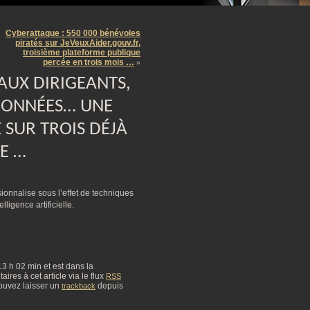
m
Cyberattaque : 550 000 bénévoles
piratés sur JeVeuxAider.gouv.fr,
troisième plateforme publique
percée en trois mois …
»
AUX DIRIGEANTS,
DONNÉES… UNE
 SUR TROIS DÉJÀ
E …
sionnalise sous l’effet de techniques
lligence artificielle.
 13 h 02 min et est dans la
res à cet article via le flux
RSS
ouvez laisser un
depuis
trackback