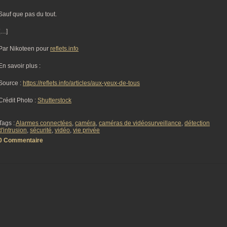
Sauf que pas du tout.
[…]
Par Nikoteen pour
reflets.info
En savoir plus :
Source :
https://reflets.info/articles/aux-yeux-de-tous
Crédit Photo :
Shutterstock
Tags :
Alarmes connectées
,
caméra
,
caméras de vidéosurveillance
,
détection
d'intrusion
,
sécurité
,
vidéo
,
vie privée
0 Commentaire