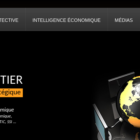
TECTIVE
INTELLIGENCE ÉCONOMIQUE
MÉDIAS
TIER
atégique
nomique
omique,
TIC, SSI …