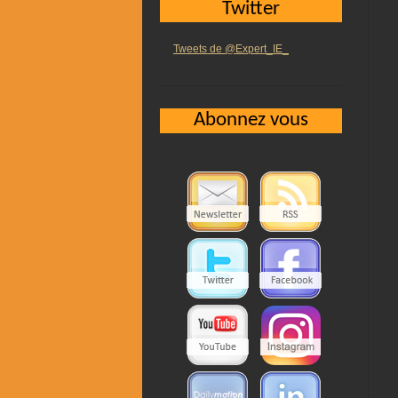
Twitter
Tweets de @Expert_IE_
Abonnez vous