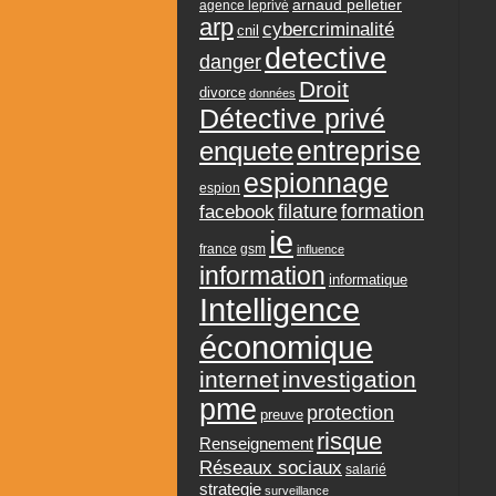
arnaud pelletier
agence leprivé
arp
cybercriminalité
cnil
detective
danger
Droit
divorce
données
Détective privé
entreprise
enquete
espionnage
espion
formation
facebook
filature
ie
france
gsm
influence
information
informatique
Intelligence
économique
internet
investigation
pme
protection
preuve
risque
Renseignement
Réseaux sociaux
salarié
strategie
surveillance