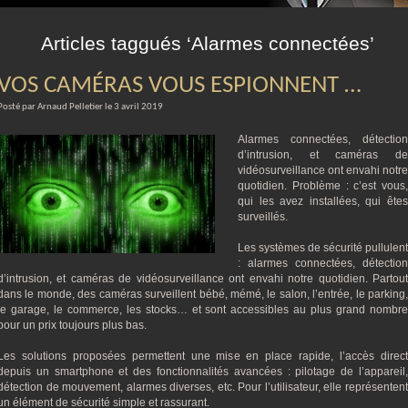
m
Articles taggués ‘Alarmes connectées’
VOS CAMÉRAS VOUS ESPIONNENT …
Posté par Arnaud Pelletier le 3 avril 2019
Alarmes connectées, détection
d’intrusion, et caméras de
vidéosurveillance ont envahi notre
quotidien. Problème : c’est vous,
qui les avez installées, qui êtes
surveillés.
Les systèmes de sécurité pullulent
: alarmes connectées, détection
d’intrusion, et caméras de vidéosurveillance ont envahi notre quotidien. Partout
dans le monde, des caméras surveillent bébé, mémé, le salon, l’entrée, le parking,
le garage, le commerce, les stocks… et sont accessibles au plus grand nombre
pour un prix toujours plus bas.
Les solutions proposées permettent une mise en place rapide, l’accès direct
depuis un smartphone et des fonctionnalités avancées : pilotage de l’appareil,
détection de mouvement, alarmes diverses, etc. Pour l’utilisateur, elle représentent
un élément de sécurité simple et rassurant.