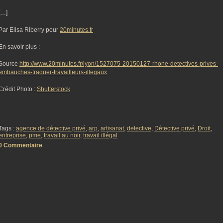
[…]
Par Elisa Riberry pour
20minutes.fr
En savoir plus :
Source
http://www.20minutes.fr/lyon/1527075-20150127-rhone-detectives-prives-
embauches-traquer-travailleurs-illegaux
Crédit Photo :
Shutterstock
Tags :
agence de détective privé
,
arp
,
artisanat
,
detective
,
Détective privé
,
Droit
,
entreprise
,
pme
,
travail au noir
,
travail illégal
0 Commentaire