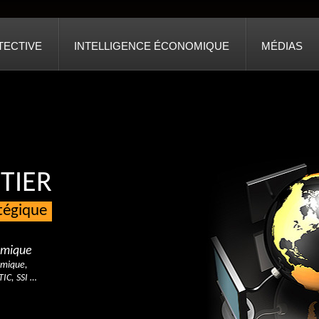
TECTIVE
INTELLIGENCE ÉCONOMIQUE
MÉDIAS
TIER
atégique
nomique
omique,
TIC, SSI …