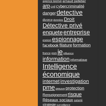
arnaud pelletier
agence leprivé
arp
cybercriminalité
cnil
detective
danger
Droit
divorce
données
Détective privé
entreprise
enquete
espionnage
espion
formation
facebook
filature
ie
france
gsm
influence
information
informatique
Intelligence
économique
internet
investigation
pme
protection
preuve
risque
Renseignement
Réseaux sociaux
salarié
strategie
surveillance