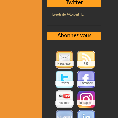
Twitter
Tweets de @Expert_IE_
Abonnez vous