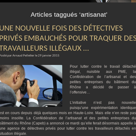
m
Articles taggués ‘artisanat’
UNE NOUVELLE FOIS DES DÉTECTIVES
PRIVÉS EMBAUCHÉS POUR TRAQUER DE
TRAVAILLEURS ILLÉGAUX …
Posté par Arnaud Pelletier le 29 janvier 2015
Pour lutter contre le travail détaché
illégal, nuisible aux PME, la
Confédération de l’artisanat et des
petites entreprises du bâtiment du
Rhône a décidé de passer à
l’offensive…
L’initiative n’est pas nouvelle
puisqu’une expérimentation identique
est en cours depuis déjà quelques mois en Haute-Loire. Mais elle n’en reste pas
moins insolite. La Confédération de l’artisanat et des petites entreprises du
bâtiment du Rhône (Capeb) a annoncé ce mardi qu’elle ferait désormais appelle à
une agence de détectives privés pour lutter contre les travailleurs détachés en
situation illégale.