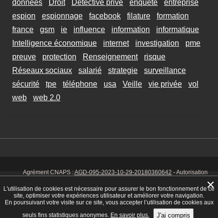
données
Droit
Détective privé
enquete
entreprise
espion
espionnage
facebook
filature
formation
france
gsm
ie
influence
information
informatique
Intelligence économique
internet
investigation
pme
preuve
protection
Renseignement
risque
Réseaux sociaux
salarié
strategie
surveillance
sécurité
tpe
téléphone
usa
Veille
vie privée
vol
web
web 2.0
Agrément CNAPS :
AGD-095-2023-10-29-20180360642
- Autorisation
d’exercer CNAPS :
AUT-095-2113-01-07-20140365170
- SIRET 449 086
×
925 00038 - Code NAF 8030 Z -
Mentions Légales
-
Cookies
Tél. : 06 14
L'utilisation de cookies est nécessaire pour assurer le bon fonctionnement de ce
01 75 32
site, optimiser votre expériences utilisateur et améliorer votre navigation.
En poursuivant votre visite sur ce site, vous accepter l’utilisation de cookies aux
seuls fins statistiques anonymes.
En savoir plus.
J'ai compris