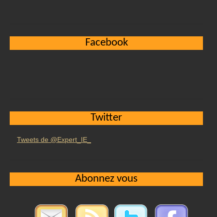
Facebook
Twitter
Tweets de @Expert_IE_
Abonnez vous