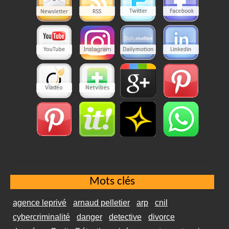
Mots clés
agence leprivé
arnaud pelletier
arp
cnil
cybercriminalité
danger
detective
divorce