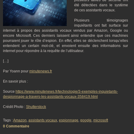
plusieurs failles de sécurité ont
été détectées dans le système
de ces assistants vocaux.
Plusieurs témoignages
inquiétants ont fait surface sur
internet à propos des assistants vocaux vendus par Amazon, Google ou
encore Microsoft. Ces derniers laissent ainsi entendre que ces machines
pourraient jouer le rôle d’espion. En effet, elles se déclenchent lorsqu’elles
entendent un certain mot-clé, et envoient ensuite des informations sur
internet pour répondre à la requête de l’utilisateur.
[…]
Par Yoann pour
minutenews.fr
En savoir plus :
Source
https://www.minutenews.fr/technologie/3-exemples-inquietants-
despionnage-a-travers-les-assistants-vocaux-358419.html
Crédit Photo :
Shutterstock
Tags :
Amazon
,
assistants vocaux
,
espionnage
,
google
,
microsoft
0 Commentaire