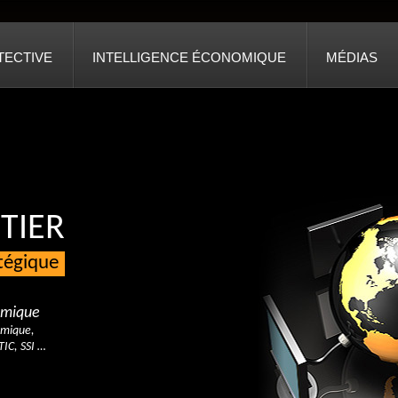
TECTIVE
INTELLIGENCE ÉCONOMIQUE
MÉDIAS
TIER
atégique
nomique
omique,
TIC, SSI …