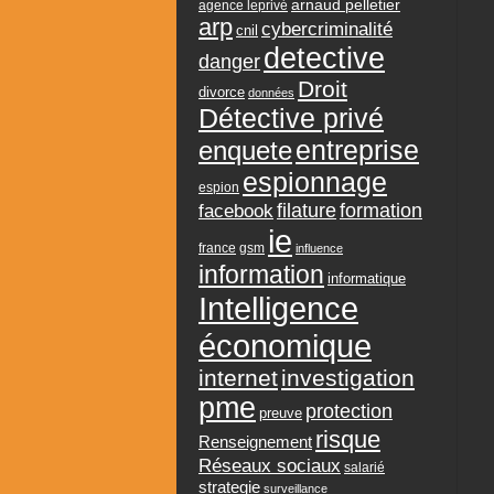
arnaud pelletier
agence leprivé
arp
cybercriminalité
cnil
detective
danger
Droit
divorce
données
Détective privé
entreprise
enquete
espionnage
espion
formation
facebook
filature
ie
france
gsm
influence
information
informatique
Intelligence
économique
internet
investigation
pme
protection
preuve
risque
Renseignement
Réseaux sociaux
salarié
strategie
surveillance