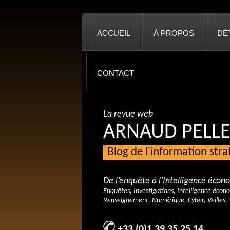
ACCUEIL
À PROPOS
DÉ
CONTACT
La revue web
ARNAUD PELLE
Blog de l'information str
De l’enquête à l’Intelligence éco
Enquêtes, Investigations, Intelligence écon
Renseignement, Numérique, Cyber, Veilles, 
+33 (0)1 39 35 25 14