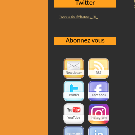
Twitter
Tweets de @Expert_IE_
Abonnez vous