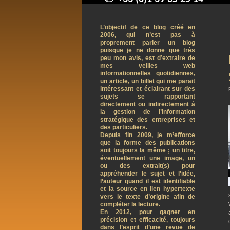
contact@arnaudpelletier.co
L’objectif de ce blog créé en
2006, qui n’est pas à
proprement parler un blog
puisque je ne donne que très
peu mon avis, est d’extraire de
mes veilles web
informationnelles quotidiennes,
un article, un billet qui me parait
intéressant et éclairant sur des
sujets se rapportant
directement ou indirectement à
la gestion de l’information
stratégique des entreprises et
des particuliers.
Depuis fin 2009, je m’efforce
que la forme des publications
soit toujours la même ; un titre,
éventuellement une image, un
ou des extrait(s) pour
appréhender le sujet et l’idée,
l’auteur quand il est identifiable
et la source en lien hypertexte
vers le texte d’origine afin de
compléter la lecture.
En 2012, pour gagner en
précision et efficacité, toujours
dans l’esprit d’une revue de