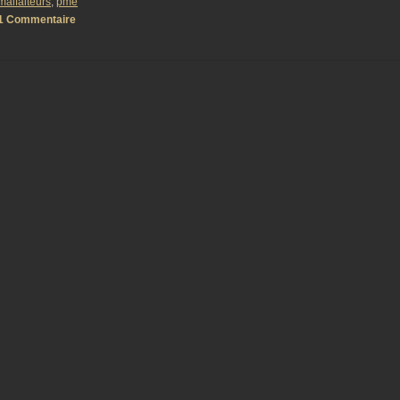
malfaiteurs
,
pme
1 Commentaire