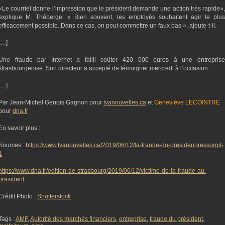
«Le courriel donne l’impression que le président demande une action très rapide»,
explique M. Théberge. « Bien souvent, les employés souhaitent agir le plus
efficacement possible. Dans ce cas, on peut commettre un faux pas », ajoute-t-il.
[…]
Une fraude par Internet a failli coûter 420 000 euros à une entreprise
strasbourgeoise. Son directeur a accepté de témoigner mercredi à l’occasion …
[…]
Par Jean-Michel Genois Gagnon pour
tvanouvelles.ca
et
Geneviève LECOINTRE
pour
dna.fr
En savoir plus :
Sources : h
ttps://www.tvanouvelles.ca/2019/06/12/la-fraude-du-president-ressurgit-
1
https://www.dna.fr/edition-de-strasbourg/2019/06/12/victime-de-la-fraude-au-
president
Crédit Photo :
Shutterstock
Tags :
AMF
,
Autorité des marchés financiers
,
entreprise
,
fraude du président
,