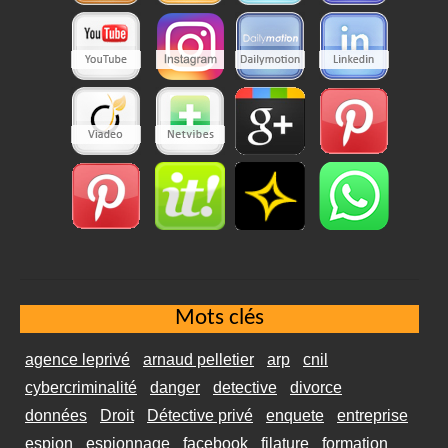
Mots clés
agence leprivé
arnaud pelletier
arp
cnil
cybercriminalité
danger
detective
divorce
données
Droit
Détective privé
enquete
entreprise
espion
espionnage
facebook
filature
formation