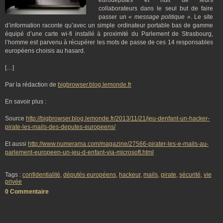
eurodéputés et huit de leurs
collaborateurs dans le seul but de faire
passer un
« message politique »
. Le site
d’information raconte qu’avec un simple ordinateur portable bas de gamme
équipé d’une carte wi-fi installé à proximité du Parlement de Strasbourg,
l’homme est parvenu à récupérer les mots de passe de ces 14 responsables
européens choisis au hasard.
[…]
Par la rédaction de
bigbrowser.blog.lemonde.fr
En savoir plus :
Source
http://bigbrowser.blog.lemonde.fr/2013/11/21/jeu-denfant-un-hacker-
pirate-les-mails-des-deputes-europeens/
Et aussi
http://www.numerama.com/magazine/27566-pirater-les-e-mails-au-
parlement-europeen-un-jeu-d-enfant-via-microsoft.html
Tags :
confidentialité
,
députés européens
,
hackeur
,
mails
,
pirate
,
sécurité
,
vie
privée
0 Commentaire