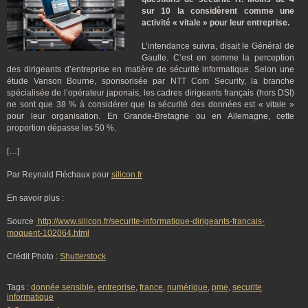
sur 10 la considèrent comme une
activité « vitale » pour leur entreprise.
L’intendance suivra, disait le Général de
Gaulle. C’est en somme la perception
des dirigeants d’entreprise en matière de sécurité informatique. Selon une
étude Vanson Bourne, sponsorisée par NTT Com Security, la branche
spécialisée de l’opérateur japonais, les cadres dirigeants français (hors DSI)
ne sont que 38 % à considérer que la sécurité des données est « vitale »
pour leur organisation. En Grande-Bretagne ou en Allemagne, cette
proportion dépasse les 50 %.
[…]
Par Reynald Fléchaux pour
silicon.fr
En savoir plus :
Source
http://www.silicon.fr/securite-informatique-dirigeants-francais-
moquent-102064.html
Crédit Photo :
Shutterstock
Tags :
donnée sensible
,
entreprise
,
france
,
numérique
,
pme
,
securite
informatique