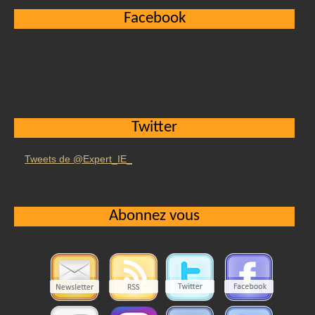
Facebook
Twitter
Tweets de @Expert_IE_
Abonnez vous