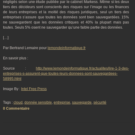
négligés selon une étude publiée par le cabinet Markess. Même si les deux
tiers des décideurs sont conscients des risques sur l’image ou les finances
de leurs entreprises et la moitié des risques juridiques, seul un tiers des
entreprises s’assure que toutes les données sont bien sauvegardées. 15%
ne sauvegardent que les données critiques et 40% la plupart mais pas
toutes. Seuls 5% osent ne sauvegarder qu’une faible partie des données.
[…]
Par Bertrand Lemaire pour
lemondeinformatique.fr
En savoir plus :
Source :
http://www.lemondeinformatique.fr/actualites/lire-1-3-des-
entreprises-s-assurent-que-toutes-leurs-donnees-sont-sauvegardees-
58995.html
Image By :
Intel Free Press
Tags :
cloud
,
donnée sensible
,
entreprise
,
sauvegarde
,
sécurité
0 Commentaire