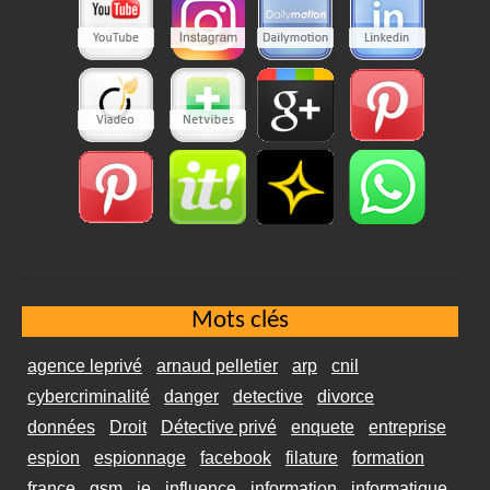
Mots clés
agence leprivé
arnaud pelletier
arp
cnil
cybercriminalité
danger
detective
divorce
données
Droit
Détective privé
enquete
entreprise
espion
espionnage
facebook
filature
formation
france
gsm
ie
influence
information
informatique