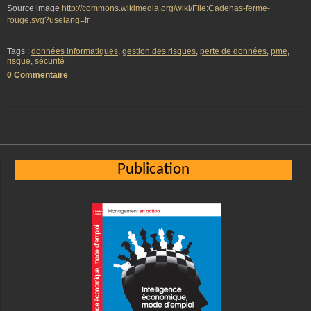
Source image
http://commons.wikimedia.org/wiki/File:Cadenas-ferme-
rouge.svg?uselang=fr
Tags :
données informatiques
,
gestion des risques
,
perte de données
,
pme
,
risque
,
sécurité
0 Commentaire
Publication