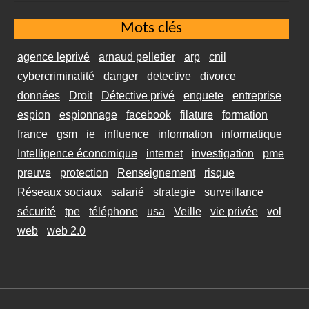
Mots clés
agence leprivé
arnaud pelletier
arp
cnil
cybercriminalité
danger
detective
divorce
données
Droit
Détective privé
enquete
entreprise
espion
espionnage
facebook
filature
formation
france
gsm
ie
influence
information
informatique
Intelligence économique
internet
investigation
pme
preuve
protection
Renseignement
risque
Réseaux sociaux
salarié
strategie
surveillance
sécurité
tpe
téléphone
usa
Veille
vie privée
vol
web
web 2.0