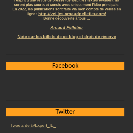
l’esprit d’une revue de presse (de web), les textes évoluent, ils
seront plus courts et concis avec uniquement l’idée principale.
En 2022, les publications sont faite via mon compte de veilles en
http://veilles.arnaudpelletier.com/
ligne :
Bonne découverte à tous …
Arnaud Pelletier
Note sur les billets de ce blog et droit de réserve
Facebook
Twitter
Tweets de @Expert_IE_