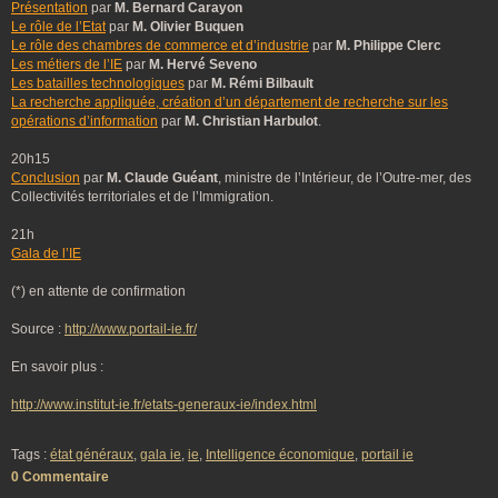
Présentation
par
M. Bernard Carayon
Le rôle de l’Etat
par
M. Olivier Buquen
Le rôle des chambres de commerce et d’industrie
par
M. Philippe Clerc
Les métiers de l’IE
par
M. Hervé Seveno
Les batailles technologiques
par
M. Rémi Bilbault
La recherche appliquée, création d’un département de recherche sur les
opérations d’information
par
M. Christian Harbulot
.
20h15
Conclusion
par
M. Claude Guéant
, ministre de l’Intérieur, de l’Outre-mer, des
Collectivités territoriales et de l’Immigration.
21h
Gala de l’IE
(*) en attente de confirmation
Source :
http://www.portail-ie.fr/
En savoir plus :
http://www.institut-ie.fr/etats-generaux-ie/index.html
Tags :
état généraux
,
gala ie
,
ie
,
Intelligence économique
,
portail ie
0 Commentaire