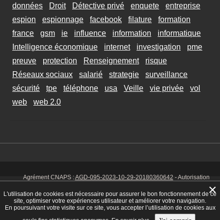
données
Droit
Détective privé
enquete
entreprise
espion
espionnage
facebook
filature
formation
france
gsm
ie
influence
information
informatique
Intelligence économique
internet
investigation
pme
preuve
protection
Renseignement
risque
Réseaux sociaux
salarié
strategie
surveillance
sécurité
tpe
téléphone
usa
Veille
vie privée
vol
web
web 2.0
Agrément CNAPS :
AGD-095-2023-10-29-20180360642
- Autorisation
d’exercer CNAPS :
AUT-095-2113-01-07-20140365170
- SIRET 449 086
×
925 00038 - Code NAF 8030 Z -
Mentions Légales
-
Cookies
Tél. : 06 14
L'utilisation de cookies est nécessaire pour assurer le bon fonctionnement de ce
01 75 32
site, optimiser votre expériences utilisateur et améliorer votre navigation.
En poursuivant votre visite sur ce site, vous accepter l’utilisation de cookies aux