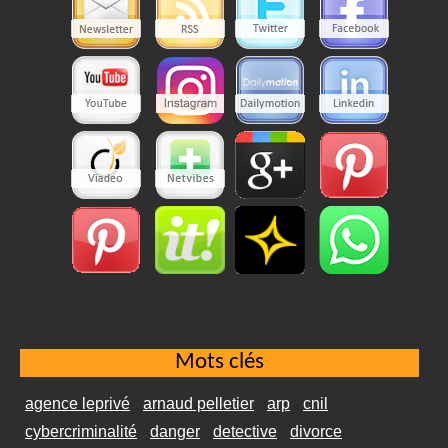
Mots clés
agence leprivé
arnaud pelletier
arp
cnil
cybercriminalité
danger
detective
divorce