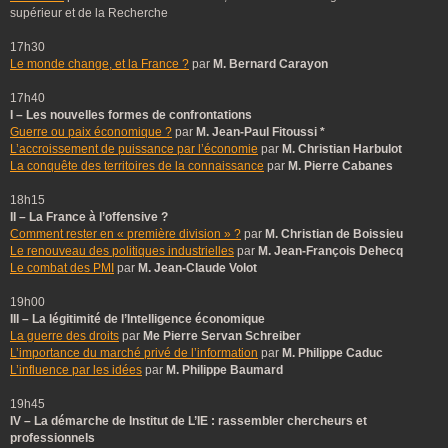
supérieur et de la Recherche
17h30
Le monde change, et la France ?
par
M. Bernard Carayon
17h40
I – Les nouvelles formes de confrontations
Guerre ou paix économique ?
par
M. Jean-Paul Fitoussi *
L’accroissement de puissance par l’économie
par
M. Christian Harbulot
La conquête des territoires de la connaissance
par
M. Pierre Cabanes
18h15
II – La France à l’offensive ?
Comment rester en « première division » ?
par
M. Christian de Boissieu
Le renouveau des politiques industrielles
par
M. Jean-François Dehecq
Le combat des PMI
par
M. Jean-Claude Volot
19h00
III – La légitimité de l’Intelligence économique
La guerre des droits
par
Me Pierre Servan Schreiber
L’importance du marché privé de l’information
par
M. Philippe Caduc
L’influence par les idées
par
M. Philippe Baumard
19h45
IV – La démarche de Institut de L’IE : rassembler chercheurs et
professionnels