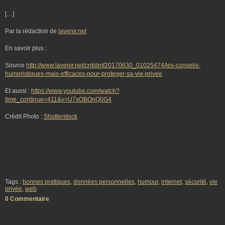
[…]
Par la rédaction de
lavenir.net
En savoir plus :
Source
http://www.lavenir.net/cnt/dmf20170630_01025474/les-conseils-
humoristiques-mais-efficaces-pour-proteger-sa-vie-privee
Et aussi :
https://www.youtube.com/watch?
time_continue=411&v=U7xOBOnQ0G4
Crédit Photo :
Shutterstock
Tags :
bonnes pratiques
,
données personnelles
,
humour
,
internet
,
sécurité
,
vie
privée
,
web
0 Commentaire