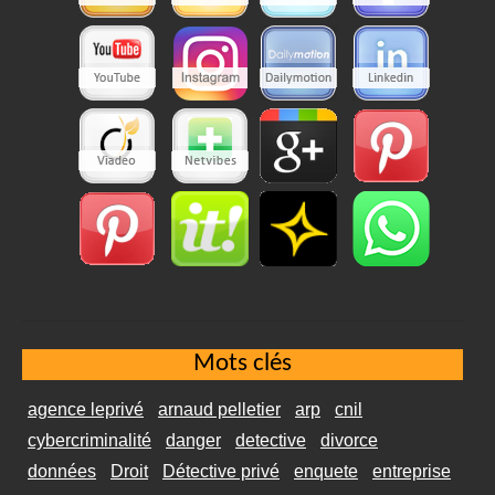
Mots clés
agence leprivé
arnaud pelletier
arp
cnil
cybercriminalité
danger
detective
divorce
données
Droit
Détective privé
enquete
entreprise