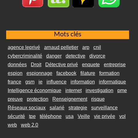
Mots clés
agence leprivé
arnaud pelletier
arp
cnil
cybercriminalité
danger
detective
divorce
données
Droit
Détective privé
enquete
entreprise
espion
espionnage
facebook
filature
formation
france
gsm
ie
influence
information
informatique
Intelligence économique
internet
investigation
pme
preuve
protection
Renseignement
risque
Réseaux sociaux
salarié
strategie
surveillance
sécurité
tpe
téléphone
usa
Veille
vie privée
vol
web
web 2.0