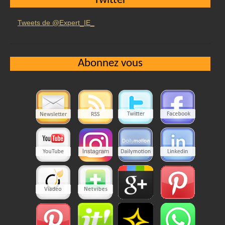
Twitter
Tweets de @Expert_IE_
Abonnez vous