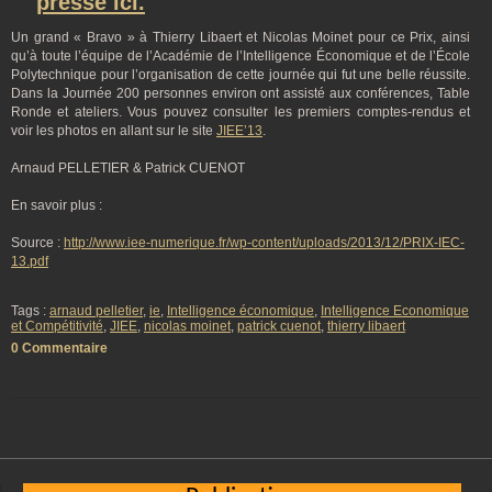
presse ici.
Un grand « Bravo » à Thierry Libaert et Nicolas Moinet pour ce Prix, ainsi
qu’à toute l’équipe de l’Académie de l’Intelligence Économique et de l’École
Polytechnique pour l’organisation de cette journée qui fut une belle réussite.
Dans la Journée 200 personnes environ ont assisté aux conférences, Table
Ronde et ateliers. Vous pouvez consulter les premiers comptes-rendus et
voir les photos en allant sur le site
JIEE’13
.
Arnaud PELLETIER & Patrick CUENOT
En savoir plus :
Source :
http://www.iee-numerique.fr/wp-content/uploads/2013/12/PRIX-IEC-
13.pdf
Tags :
arnaud pelletier
,
ie
,
Intelligence économique
,
Intelligence Economique
et Compétitivité
,
JIEE
,
nicolas moinet
,
patrick cuenot
,
thierry libaert
0 Commentaire