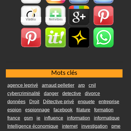
Mots clés
agence leprivé
arnaud pelletier
arp
cnil
cybercriminalité
danger
detective
divorce
données
Droit
Détective privé
enquete
entreprise
espion
espionnage
facebook
filature
formation
france
gsm
ie
influence
information
informatique
Intelligence économique
internet
investigation
pme