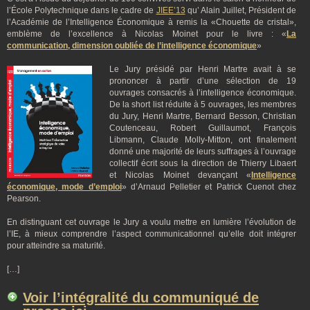
l’École Polytechnique dans le cadre de
JIEE’13
qu’ Alain Juillet, Président de
l’Académie de l’Intelligence Économique à remis la «Chouette de cristal»,
emblème de l’excellence à Nicolas Moinet pour le livre : «
La
communication, dimension oubliée de l’intelligence économique
»
Le Jury présidé par Henri Martre avait à se
prononcer à partir d’une sélection de 19
ouvrages consacrés à l’intelligence économique.
De la short list réduite à 5 ouvrages, les membres
du Jury, Henri Martre, Bernard Besson, Christian
Coutenceau, Robert Guillaumot, François
Libmann, Claude Molly-Mitton, ont finalement
donné une majorité de leurs suffrages à l’ouvrage
collectif écrit sous la direction de Thierry Libaert
et Nicolas Moinet devançant «
I
ntelligence
économique, mode d’emploi
» d’Arnaud Pelletier et Patrick Cuenot chez
Pearson.
En distinguant cet ouvrage le Jury a voulu mettre en lumière l’évolution de
l’IE, à mieux comprendre l’aspect communicationnel qu’elle doit intégrer
pour atteindre sa maturité.
[…]
Voir l’intégralité du communiqué de