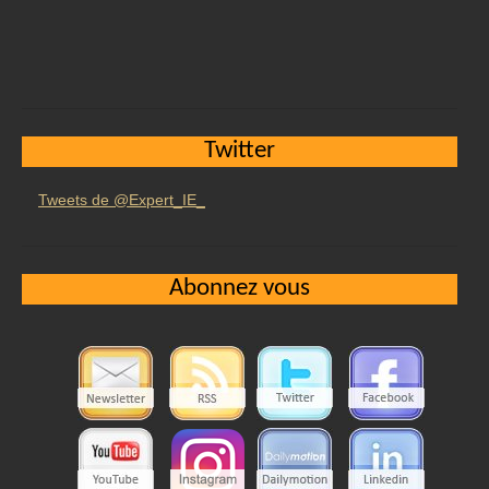
Twitter
Tweets de @Expert_IE_
Abonnez vous