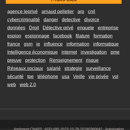
agence leprivé
arnaud pelletier
arp
cnil
cybercriminalité
danger
detective
divorce
données
Droit
Détective privé
enquete
entreprise
espion
espionnage
facebook
filature
formation
france
gsm
ie
influence
information
informatique
Intelligence économique
internet
investigation
pme
preuve
protection
Renseignement
risque
Réseaux sociaux
salarié
strategie
surveillance
sécurité
tpe
téléphone
usa
Veille
vie privée
vol
web
web 2.0
Agrément CNAPS :
AGD-095-2023-10-29-20180360642
- Autorisation