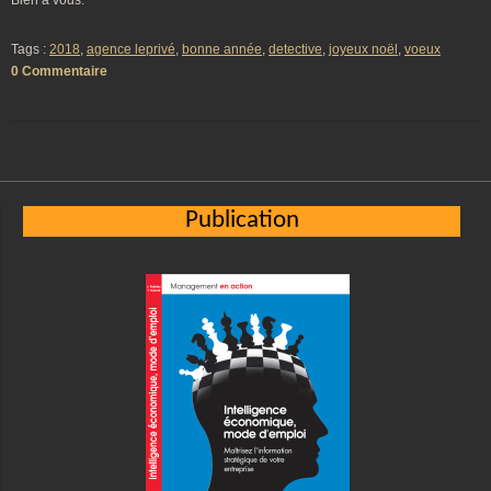
Bien à vous.
Tags :
2018
,
agence leprivé
,
bonne année
,
detective
,
joyeux noël
,
voeux
0 Commentaire
Publication