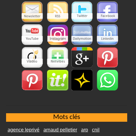
Mots clés
agence leprivé
arnaud pelletier
arp
cnil