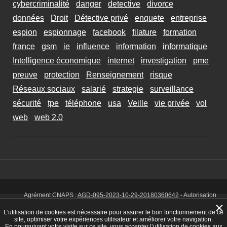
cybercriminalité
danger
detective
divorce
données
Droit
Détective privé
enquete
entreprise
espion
espionnage
facebook
filature
formation
france
gsm
ie
influence
information
informatique
Intelligence économique
internet
investigation
pme
preuve
protection
Renseignement
risque
Réseaux sociaux
salarié
strategie
surveillance
sécurité
tpe
téléphone
usa
Veille
vie privée
vol
web
web 2.0
Agrément CNAPS :
AGD-095-2023-10-29-20180360642
- Autorisation
d’exercer CNAPS :
AUT-095-2113-01-07-20140365170
- SIRET 449 086
×
925 00038 - Code NAF 8030 Z -
Mentions Légales
-
Cookies
Tél. : 06 14
L'utilisation de cookies est nécessaire pour assurer le bon fonctionnement de ce
01 75 32
site, optimiser votre expériences utilisateur et améliorer votre navigation.
En poursuivant votre visite sur ce site, vous accepter l’utilisation de cookies aux