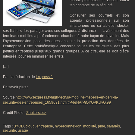
monde professionnel. Encore faut-il
tenir compte de la sécurité.
Consulter ses courriels et son
agenda professionnels sur son
smartphone ou sa tablette, stocker
ses fichiers, les partager avec ses collègues à distance… L’avènement des
terminaux mobiles a profondément chamboulé notre façon de travailler. Mais
l’hyperconnexion pose des questions sur la protection des données de
l’entreprise. Cette problématique concerne toutes les structures, des plus
petites entreprises jusqu’aux grands groupes. A ce titre, elle se doit d’être
intégrée, pour en minimiser les effets.
[…]
Par la rédaction de
lexpress.fr
En savoir plus :
Source
http://www.lexpress.fr/high-tech/la-mobilite-met-elle-en-peril-la-
securite-des-entreprises_1659691.html#P4eHArPiQYOPKUvG.99
Crédit Photo :
Shutterstock
Tags :
BYOD
,
cloud
,
entreprise
,
hyperconnexion
,
mobilité
,
pme
,
salariés
,
sécurité
,
usage