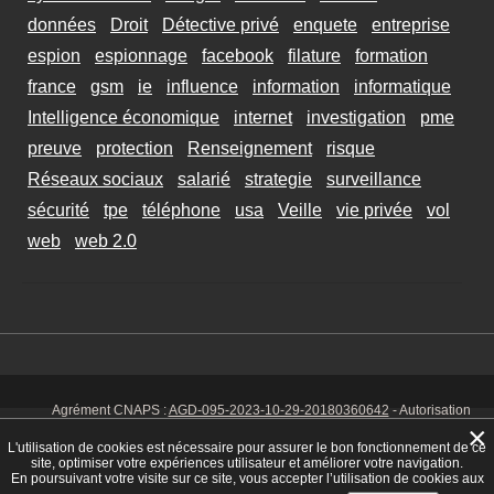
données
Droit
Détective privé
enquete
entreprise
espion
espionnage
facebook
filature
formation
france
gsm
ie
influence
information
informatique
Intelligence économique
internet
investigation
pme
preuve
protection
Renseignement
risque
Réseaux sociaux
salarié
strategie
surveillance
sécurité
tpe
téléphone
usa
Veille
vie privée
vol
web
web 2.0
Agrément CNAPS :
AGD-095-2023-10-29-20180360642
- Autorisation
d’exercer CNAPS :
AUT-095-2113-01-07-20140365170
- SIRET 449 086
×
925 00038 - Code NAF 8030 Z -
Mentions Légales
-
Cookies
Tél. : 06 14
L'utilisation de cookies est nécessaire pour assurer le bon fonctionnement de ce
01 75 32
site, optimiser votre expériences utilisateur et améliorer votre navigation.
En poursuivant votre visite sur ce site, vous accepter l’utilisation de cookies aux