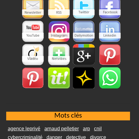
Mots clés
agence leprivé
arnaud pelletier
arp
cnil
cybercriminalité
danger
detective
divorce