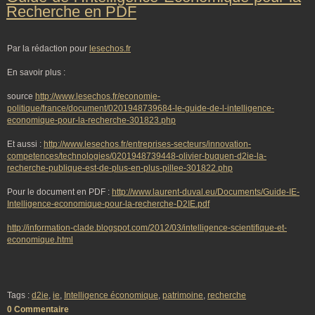
Recherche en PDF
Par la rédaction pour
lesechos.fr
En savoir plus :
source
http://www.lesechos.fr/economie-
politique/france/document/0201948739684-le-guide-de-l-intelligence-
economique-pour-la-recherche-301823.php
Et aussi :
http://www.lesechos.fr/entreprises-secteurs/innovation-
competences/technologies/0201948739448-olivier-buquen-d2ie-la-
recherche-publique-est-de-plus-en-plus-pillee-301822.php
Pour le document en PDF :
http://www.laurent-duval.eu/Documents/Guide-IE-
Intelligence-economique-pour-la-recherche-D2IE.pdf
http://information-clade.blogspot.com/2012/03/intelligence-scientifique-et-
economique.html
Tags :
d2ie
,
ie
,
Intelligence économique
,
patrimoine
,
recherche
0 Commentaire